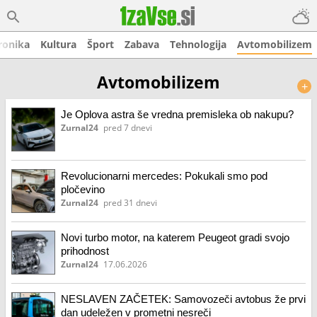
ronika
Kultura
Šport
Zabava
Tehnologija
Avtomobilizem
Avtomobilizem
+
Je Oplova astra še vredna premisleka ob nakupu?
Zurnal24
pred 7 dnevi
Revolucionarni mercedes: Pokukali smo pod
pločevino
Zurnal24
pred 31 dnevi
Novi turbo motor, na katerem Peugeot gradi svojo
prihodnost
Zurnal24
17.06.2026
NESLAVEN ZAČETEK: Samovozeči avtobus že prvi
dan udeležen v prometni nesreči