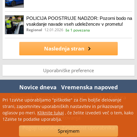
POLICIJA POOSTRUJE NADZOR: Pozorni bodo na
vsakdanje navade vseh udeležencev v prometu!
Regional
12.01.2026
še 1 povezana
Naslednja stran
Uporabniške preference
Novice dneva
Vremenska napoved
Slovenija
Gospodarstvo
Svet
Kronika
Kultura
Pri 1zaVse uporabljamo "piškotke" za čim boljše delovanje
strani, zapomnitev uporabniških nastavitev in prikazovanje
Zabava
Tehnologija
Avtomobilizem
Zdravje
oglasov po meri.
Kliknite tukaj
, če želite izvedeti več o tem, kako
Potovanja
1ZaVse te podatke uporablja.
Pogoji uporabe
Zasebnost uporabnika
Sprejmem