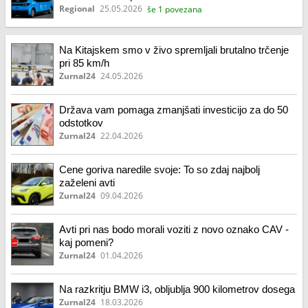
Regional
25.05.2026
še 1 povezana
Na Kitajskem smo v živo spremljali brutalno trčenje
pri 85 km/h
Zurnal24
24.05.2026
Država vam pomaga zmanjšati investicijo za do 50
odstotkov
Zurnal24
22.04.2026
Cene goriva naredile svoje: To so zdaj najbolj
zaželeni avti
Zurnal24
09.04.2026
Avti pri nas bodo morali voziti z novo oznako CAV -
kaj pomeni?
Zurnal24
01.04.2026
Na razkritju BMW i3, obljublja 900 kilometrov dosega
Zurnal24
18.03.2026