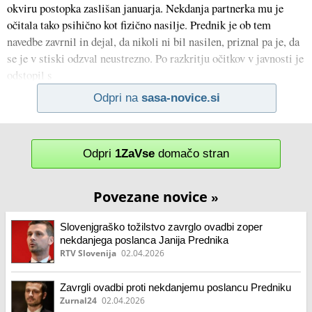
okviru postopka zaslišan januarja. Nekdanja partnerka mu je
očitala tako psihično kot fizično nasilje. Prednik je ob tem
navedbe zavrnil in dejal, da nikoli ni bil nasilen, priznal pa je, da
se je v stiski odzval neustrezno. Po razkritju očitkov v javnosti je
odstopil s
Odpri na
sasa-novice.si
Odpri
1ZaVse
domačo stran
Povezane novice
»
Slovenjgraško tožilstvo zavrglo ovadbi zoper
nekdanjega poslanca Janija Prednika
RTV Slovenija
02.04.2026
Zavrgli ovadbi proti nekdanjemu poslancu Predniku
Zurnal24
02.04.2026