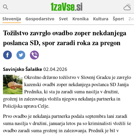
Slovenija
Gospodarstvo
Svet
Kronika
Kultura
Šport
Za
Tožilstvo zavrglo ovadbo zoper nekdanjega
poslanca SD, spor zaradi roka za pregon
Savinjsko Šalaške
02.04.2026
Okrožno državno tožilstvo v Slovenj Gradcu je zavrglo
kazenski ovadbi zoper nekdanjega poslanca SD Janija
Prednika, ki sta ju zaradi suma nasilja v družini,
groženj in zalezovanja vložila njegova nekdanja partnerka in
Policijska uprava Celje.
Prvo ovadbo je nekdanja partnerka podala septembra lani zaradi
suma nasilja v družini, januarja letos pa so kriminalisti vložili še
ovadbo zaradi suma groženj in zalezovanja. Prednik je bil v