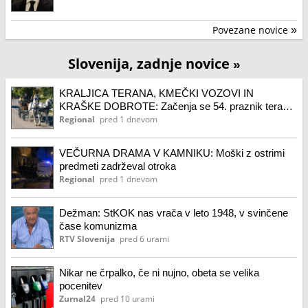
Povezane novice
»
Slovenija, zadnje novice
»
KRALJICA TERANA, KMEČKI VOZOVI IN
KRAŠKE DOBROTE: Začenja se 54. praznik terana
in pršuta
Regional
pred 1 dnevom
VEČURNA DRAMA V KAMNIKU: Moški z ostrimi
predmeti zadrževal otroka
Regional
pred 1 dnevom
Dežman: StKOK nas vrača v leto 1948, v svinčene
čase komunizma
RTV Slovenija
pred 6 urami
Nikar ne črpalko, če ni nujno, obeta se velika
pocenitev
Zurnal24
pred 10 urami