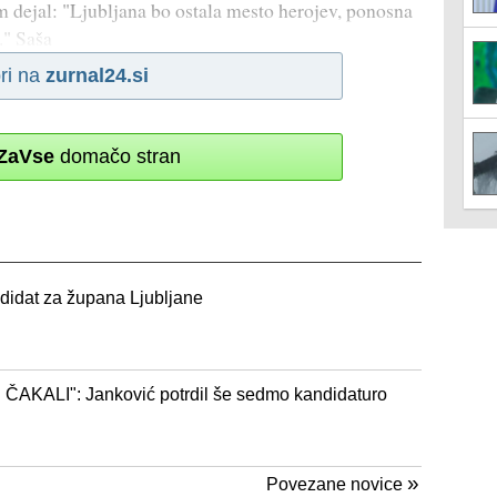
m dejal: "Ljubljana bo ostala mesto herojev, ponosna
." Saša
ri na
zurnal24.si
ZaVse
domačo stran
idat za župana Ljubljane
AKALI": Janković potrdil še sedmo kandidaturo
»
Povezane novice