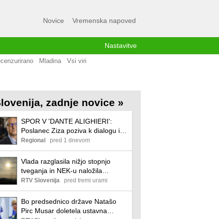
Novice
Vremenska napoved
Nastavitve
cenzurirano
Mladina
Vsi viri
lovenija, zadnje novice »
SPOR V 'DANTE ALIGHIERI':
Poslanec Ziza poziva k dialogu in
spoštovanju pravil
Regional
pred 1 dnevom
Vlada razglasila nižjo stopnjo
tveganja in NEK-u naložila
najmanj minimalno obratovanje
RTV Slovenija
pred tremi urami
Bo predsednico države Natašo
Pirc Musar doletela ustavna