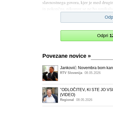
slavnostnega govora, kjer je med drugi
in pokončna, nikomur se ne bo umikala
Odp
Odpri
1
Povezane novice
»
Janković: Novembra bom kand
RTV Slovenija
08.05.2026
"ODLOČITEV, KI STE JO VSI Č
(VIDEO)
Regional
08.05.2026