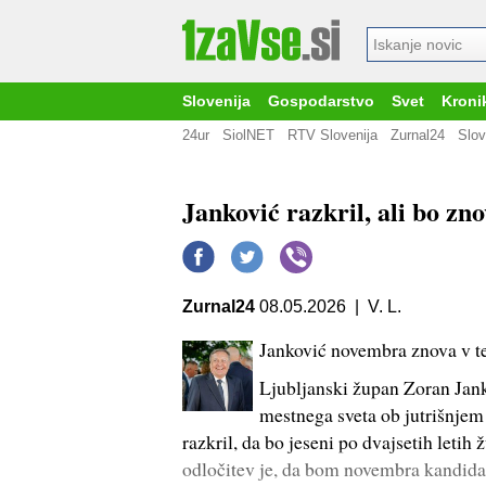
Slovenija
Gospodarstvo
Svet
Kroni
24ur
SiolNET
RTV Slovenija
Zurnal24
Slov
Janković razkril, ali bo zn
Zurnal24
08.05.2026 | V. L.
Janković novembra znova v t
Ljubljanski župan Zoran Janko
mestnega sveta ob jutrišnje
razkril, da bo jeseni po dvajsetih leti
odločitev je, da bom novembra kandidat