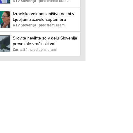
obtožba?
RTV Slovenija
pred dvema urama
Izraelsko veleposlaništvo naj bi v
Ljubljani zaživelo septembra
RTV Slovenija
pred tremi urami
Silovite nevihte so v delu Slovenije
presekale vročinski val
Zurnal24
pred tremi urami