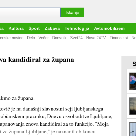
ka
Kultura
Šport
Zabava
Tehnologija
Avtomobilizem
enske novice
Delo
Večer
Dnevnik
Svet24
Nova 24TV
Finance.si
Ne
ova kandidiral za župana
S
ekmo za župana.
vić je na današnji slavnostni seji ljubljanskega
m občinskem prazniku, Dnevu osvoboditve Ljubljane,
h županovanja znova kandidiral za to funkcijo. "Moja
 za župana Ljubljane," je naznanil ob koncu