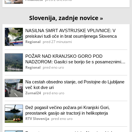
Slovenija, zadnje novice
»
NASILNA SMRT AVSTRIJSKE VPLIVNICE: V
preiskavi tudi oče in brat osumljenega Slovenca
Regional
pred 27 minutami
POŽAR NAD KRANJSKO GORO POD
NADZOROM: Gasilci se borijo še s posameznimi
žarišči
Regional
pred eno uro
Na cestah obsedno stanje, od Postojne do Ljubljane
več kot dve uri
Zurnal24
pred eno uro
Dež pogasil večino požara pri Kranjski Gori,
preostanek gasijo air tractorji in helikopterja
RTV Slovenija
pred eno uro