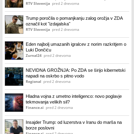
RTV Slovenija
pred 2 dnevoma
Trump poročila o pomanjkanju zalog orožja v ZDA
označil kot "izdajalska"
RTV Slovenija
pred 2 dnevoma
Eden najbolj umazanih igralcev z norim razkritjem o
Luki Dončiću
Zurnal24
pred 2 dnevoma
NEVIDNA GROŽNJA: Po ZDA se širijo kibernetski
napadi na oskrbo s pitno vodo
Regional
pred 2 dnevoma
Hladna vojna z umetno inteligenco: novo poglavje
tekmovanja velikih sil?
Finance.si
pred 2 dnevoma
Insajder Trump: od luzerstva v Iranu do marša na
borze poslovni
Finance.si
pred 2 dnevoma