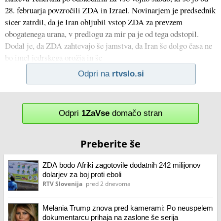
28. februarja povzročili ZDA in Izrael. Novinarjem je predsednik
sicer zatrdil, da je Iran obljubil vstop ZDA za prevzem
obogatenega urana, v predlogu za mir pa je od tega odstopil.
Dodal je, da ZDA zahtevajo še jamstva, da Iran še dolgo časa ne
bo imel jedrskega orožja in še
Odpri na
rtvslo.si
Odpri
1ZaVse
domačo stran
Preberite še
ZDA bodo Afriki zagotovile dodatnih 242 milijonov
dolarjev za boj proti eboli
RTV Slovenija
pred 2 dnevoma
Melania Trump znova pred kamerami: Po neuspelem
dokumentarcu prihaja na zaslone še serija