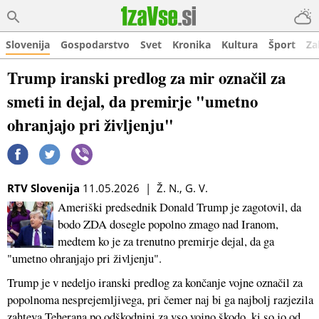
Slovenija
Gospodarstvo
Svet
Kronika
Kultura
Šport
Za
Trump iranski predlog za mir označil za
smeti in dejal, da premirje "umetno
ohranjajo pri življenju"
RTV Slovenija
11.05.2026 | Ž. N., G. V.
Ameriški predsednik Donald Trump je zagotovil, da
bodo ZDA dosegle popolno zmago nad Iranom,
medtem ko je za trenutno premirje dejal, da ga
"umetno ohranjajo pri življenju".
Trump je v nedeljo iranski predlog za končanje vojne označil za
popolnoma nesprejemljivega, pri čemer naj bi ga najbolj razjezila
zahteva Teherana po odškodnini za vso vojno škodo, ki so jo od