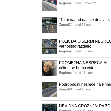
Regional
pred 1 dnevom
"To ni napad na tuje delavce,
Zurnal24
pred 12 urami
POLICIJA O SERIJI NESREČ N
varnostno razdaljo
Regional
pred 15 urami
PROMETNA NESREČA ALI D
očitno ne bomo videli
Regional
pred 16 urami
Podrobnosti nesreče na Primor
Zurnal24
pred 18 urami
NEVIDNA GROŽNJA: Po ZDA se 
Regional
pred 21 urami