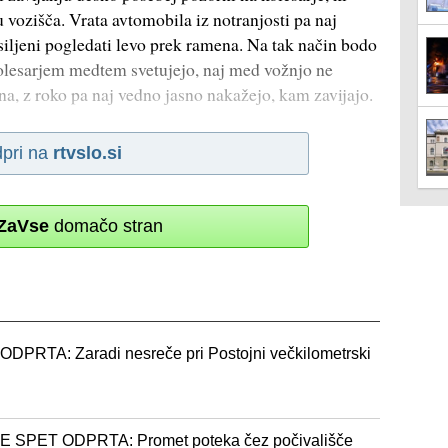
u vozišča. Vrata avtomobila iz notranjosti pa naj
siljeni pogledati levo prek ramena. Na tak način bodo
 Kolesarjem medtem svetujejo, naj med vožnjo ne
na, z roko pa naj vedno jasno nakažejo, kam zavijajo.
pri na
rtvslo.si
ZaVse
domačo stran
TA: Zaradi nesreče pri Postojni večkilometrski
PET ODPRTA: Promet poteka čez počivališče