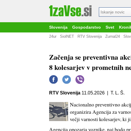
Slovenija
Gospodarstvo
Svet
Kroni
24ur
SiolNET
RTV Slovenija
Zurnal24
Slov
Začenja se preventivna akci
8 kolesarjev v prometnih n
RTV Slovenija
11.05.2026 | T. L. Š.
Nacionalno preventivno akcij
organizira Agencija za varno
večji varnosti kolesarjev, ki 
Agencija opozarja voznike, naj bodo pri