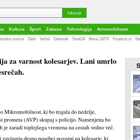
ka
Kultura
Šport
Zabava
Tehnologija
Avtomobilizem
enske novice
Delo
Večer
Dnevnik
Svet24
Nova 24TV
Finance.si
Ne
ja za varnost kolesarjev. Lani umrlo
S
esrečah.
o Mikromobilnost, ki bo trajala do nedelje,
st prometa (AVP) skupaj s policijo. Namenjena bo
jih je zaradi toplejšega vremena na cestah vedno več.
 zavijanju desno posebej pozorni na kolesarje, ki