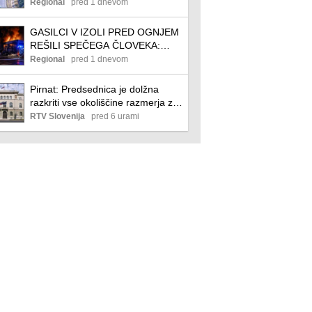
verižno trčenje, nato še goreči
Regional
pred 1 dnevom
tovornjak (FOTO)
GASILCI V IZOLI PRED OGNJEM
REŠILI SPEČEGA ČLOVEKA:
Požar industrijske hale povzročil
Regional
pred 1 dnevom
ogromno škodo
Pirnat: Predsednica je dolžna
razkriti vse okoliščine razmerja z
rusko državljanko
RTV Slovenija
pred 6 urami