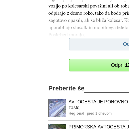
vozijo po kolesarski površini ali ob rob
odpirajo z desno roko, tako da bodo pri
zagotovo opazili, ali se bliža kolesar.
uporabljajo slušalk in mobilnega telefo
Poskrbeti morajo,
Od
Odpri
1
Preberite še
AVTOCESTA JE PONOVNO ODPR
zastoj
Regional
pred 1 dnevom
PRIMORSKA AVTOCESTA JE S