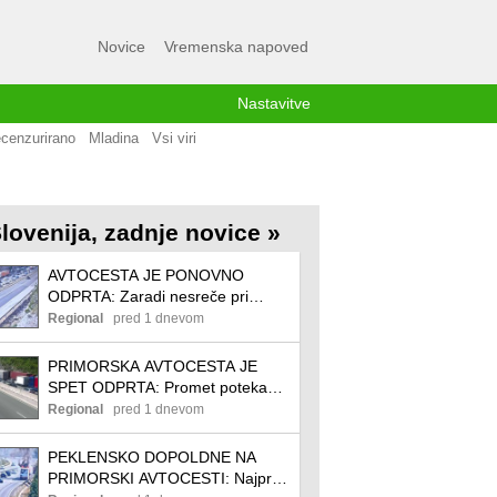
Novice
Vremenska napoved
Nastavitve
cenzurirano
Mladina
Vsi viri
lovenija, zadnje novice »
AVTOCESTA JE PONOVNO
ODPRTA: Zaradi nesreče pri
Postojni večkilometrski zastoj
Regional
pred 1 dnevom
PRIMORSKA AVTOCESTA JE
SPET ODPRTA: Promet poteka
čez počivališče
Regional
pred 1 dnevom
PEKLENSKO DOPOLDNE NA
PRIMORSKI AVTOCESTI: Najprej