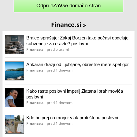
Odpri
1ZaVse
domačo stran
Finance.si
»
Bralec sprašuje: Zakaj Borzen tako počasi obdeluje
subvencije za e-avte? poslovni
Finance.si
pred 5 urami
Ankaran dražji od Ljubljane, obrestne mere spet gor
Finance.si
pred 1 dnevom
Kako raste poslovni imperij Zlatana Ibrahimovića
poslovni
Finance.si
pred 1 dnevom
Kdo bo prej na morju: vlak proti štopu poslovni
Finance.si
pred 1 dnevom