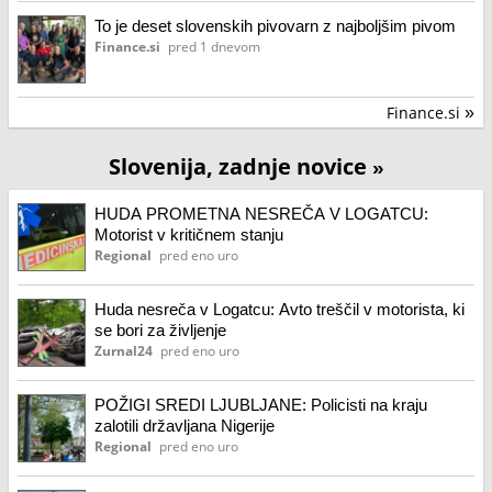
To je deset slovenskih pivovarn z najboljšim pivom
Finance.si
pred 1 dnevom
Finance.si
»
Slovenija, zadnje novice
»
HUDA PROMETNA NESREČA V LOGATCU:
Motorist v kritičnem stanju
Regional
pred eno uro
Huda nesreča v Logatcu: Avto treščil v motorista, ki
se bori za življenje
Zurnal24
pred eno uro
POŽIGI SREDI LJUBLJANE: Policisti na kraju
zalotili državljana Nigerije
Regional
pred eno uro