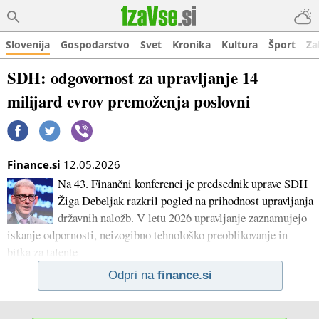
Slovenija
Gospodarstvo
Svet
Kronika
Kultura
Šport
Za
SDH: odgovornost za upravljanje 14
milijard evrov premoženja poslovni
Finance.si
12.05.2026
Na 43. Finančni konferenci je predsednik uprave SDH
Žiga Debeljak razkril pogled na prihodnost upravljanja
državnih naložb. V letu 2026 upravljanje zaznamujejo
iskanje odpornosti, neizogibno tehnološko preoblikovanje in
bitka za talente
Odpri na
finance.si