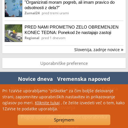
"Organizirati moram pogreb, ali imam pravico do
odsotnosti z dela?"
Zurnal24
pred tremi urami
PRED NAMI PROMETNO ZELO OBREMENJEN
KONEC TEDNA: Ponekod že nastajajo zastoji
Regional
pred 1 dnevom
Slovenija, zadnje novice
»
Uporabniške preference
Novice dneva
Vremenska napoved
Slovenija
Gospodarstvo
Svet
Kronika
Kultura
Pri 1zaVse uporabljamo "piškotke" za čim boljše delovanje
strani, zapomnitev uporabniških nastavitev in prikazovanje
Zabava
Tehnologija
Avtomobilizem
Zdravje
oglasov po meri.
Kliknite tukaj
, če želite izvedeti več o tem, kako
Potovanja
1ZaVse te podatke uporablja.
Pogoji uporabe
Zasebnost uporabnika
Sprejmem
1zavse.si
©2026