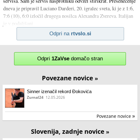
servisa. Sam je servis nasprotniku odvzel štirikrat. Presenečenje
dneva je pripravil Luciano Darderi, 20. igralec sveta, ki je z 1:6,
7:6 (10), 6:0 izločil drugega nosilca Alexandra Zvereva. Italijan
je v podaljšani
Odpri na
rtvslo.si
Odpri
1ZaVse
domačo stran
Povezane novice
»
Sinner izenačil rekord Đokovića
Zurnal24
12.05.2026
Povezane novice
»
Slovenija, zadnje novice
»