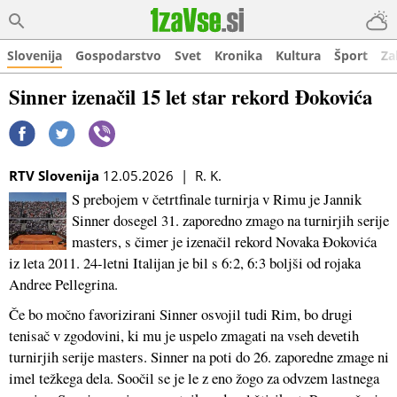
Slovenija
Gospodarstvo
Svet
Kronika
Kultura
Šport
Za
Sinner izenačil 15 let star rekord Đokovića
RTV Slovenija
12.05.2026 | R. K.
S prebojem v četrtfinale turnirja v Rimu je Jannik
Sinner dosegel 31. zaporedno zmago na turnirjih serije
masters, s čimer je izenačil rekord Novaka Đokovića
iz leta 2011. 24-letni Italijan je bil s 6:2, 6:3 boljši od rojaka
Andree Pellegrina.
Če bo močno favorizirani Sinner osvojil tudi Rim, bo drugi
tenisač v zgodovini, ki mu je uspelo zmagati na vseh devetih
turnirjih serije masters. Sinner na poti do 26. zaporedne zmage ni
imel težkega dela. Soočil se je le z eno žogo za odvzem lastnega