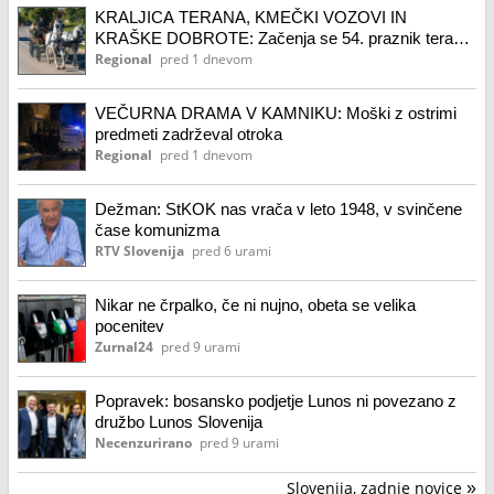
KRALJICA TERANA, KMEČKI VOZOVI IN
KRAŠKE DOBROTE: Začenja se 54. praznik terana
in pršuta
Regional
pred 1 dnevom
VEČURNA DRAMA V KAMNIKU: Moški z ostrimi
predmeti zadrževal otroka
Regional
pred 1 dnevom
Dežman: StKOK nas vrača v leto 1948, v svinčene
čase komunizma
RTV Slovenija
pred 6 urami
Nikar ne črpalko, če ni nujno, obeta se velika
pocenitev
Zurnal24
pred 9 urami
Popravek: bosansko podjetje Lunos ni povezano z
družbo Lunos Slovenija
Necenzurirano
pred 9 urami
Slovenija, zadnje novice
»