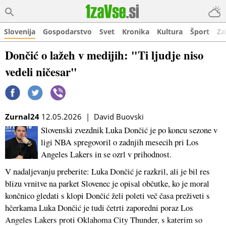
Slovenija
Gospodarstvo
Svet
Kronika
Kultura
Šport
Za
Dončić o lažeh v medijih: "Ti ljudje niso
vedeli ničesar"
Zurnal24
12.05.2026 | David Buovski
Slovenski zvezdnik Luka Dončić je po koncu sezone v
ligi NBA spregovoril o zadnjih mesecih pri Los
Angeles Lakers in se ozrl v prihodnost.
V nadaljevanju preberite: Luka Dončić je razkril, ali je bil res
blizu vrnitve na parket Slovenec je opisal občutke, ko je moral
končnico gledati s klopi Dončić želi poleti več časa preživeti s
hčerkama Luka Dončić je tudi četrti zaporedni poraz Los
Angeles Lakers proti Oklahoma City Thunder, s katerim so