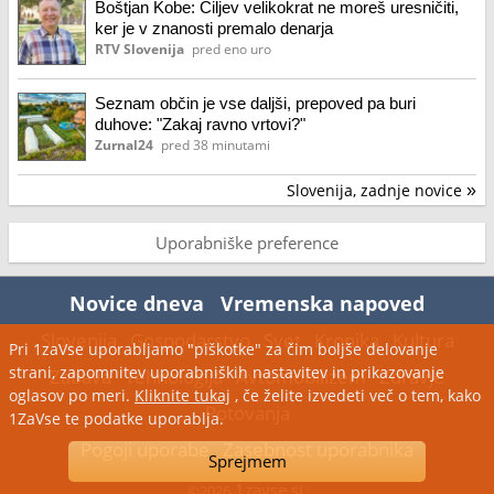
Boštjan Kobe: Ciljev velikokrat ne moreš uresničiti,
ker je v znanosti premalo denarja
RTV Slovenija
pred eno uro
Seznam občin je vse daljši, prepoved pa buri
duhove: "Zakaj ravno vrtovi?"
Zurnal24
pred 38 minutami
Slovenija, zadnje novice
»
Uporabniške preference
Novice dneva
Vremenska napoved
Slovenija
Gospodarstvo
Svet
Kronika
Kultura
Pri 1zaVse uporabljamo "piškotke" za čim boljše delovanje
strani, zapomnitev uporabniških nastavitev in prikazovanje
Zabava
Tehnologija
Avtomobilizem
Zdravje
oglasov po meri.
Kliknite tukaj
, če želite izvedeti več o tem, kako
Potovanja
1ZaVse te podatke uporablja.
Pogoji uporabe
Zasebnost uporabnika
Sprejmem
1zavse.si
©2026