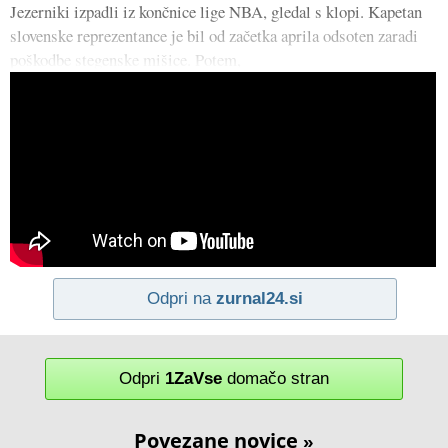
Jezerniki izpadli iz končnice lige NBA, gledal s klopi. Kapetan
slovenske reprezentance je bil od začetka aprila odsoten zaradi
poškodbe stegenske mišice. Potem,
Odpri na
zurnal24.si
Odpri
1ZaVse
domačo stran
Povezane novice
»