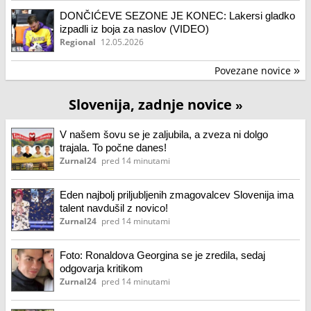
DONČIĆEVE SEZONE JE KONEC: Lakersi gladko
izpadli iz boja za naslov (VIDEO)
Regional
12.05.2026
Povezane novice
»
Slovenija, zadnje novice
»
V našem šovu se je zaljubila, a zveza ni dolgo
trajala. To počne danes!
Zurnal24
pred 14 minutami
Eden najbolj priljubljenih zmagovalcev Slovenija ima
talent navdušil z novico!
Zurnal24
pred 14 minutami
Foto: Ronaldova Georgina se je zredila, sedaj
odgovarja kritikom
Zurnal24
pred 14 minutami