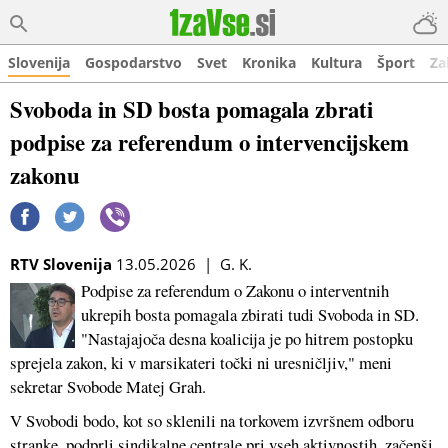
Slovenija
Gospodarstvo
Svet
Kronika
Kultura
Šport
Za
Svoboda in SD bosta pomagala zbrati
podpise za referendum o intervencijskem
zakonu
RTV Slovenija
13.05.2026 | G. K.
Podpise za referendum o Zakonu o interventnih
ukrepih bosta pomagala zbirati tudi Svoboda in SD.
"Nastajajoča desna koalicija je po hitrem postopku
sprejela zakon, ki v marsikateri točki ni uresničljiv," meni
sekretar Svobode Matej Grah.
V Svobodi bodo, kot so sklenili na torkovem izvršnem odboru
stranke, podprli sindikalne centrale pri vseh aktivnostih, začenši