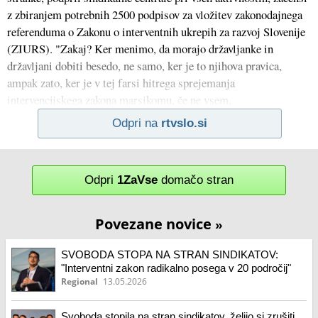
z zbiranjem potrebnih 2500 podpisov za vložitev zakonodajnega
referenduma o Zakonu o interventnih ukrepih za razvoj Slovenije
(ZIURS). "Zakaj? Ker menimo, da morajo državljanke in
državljani dobiti besedo, ne samo, ker je to njihova pravica,
ampak zato, ker je v tej farsi hitrega sprejemanja
intervencijskega zakona marsikomu, če ne vsem,
Odpri na
rtvslo.si
Odpri
1ZaVse
domačo stran
Povezane novice
»
SVOBODA STOPA NA STRAN SINDIKATOV:
"Interventni zakon radikalno posega v 20 področij"
Regional
13.05.2026
Svoboda stopila na stran sindikatov, želijo si zrušiti