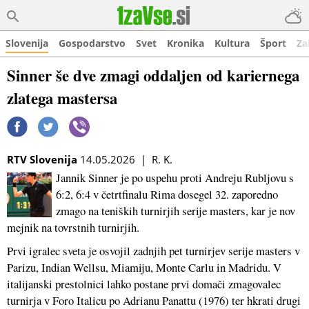
Slovenija
Gospodarstvo
Svet
Kronika
Kultura
Šport
Za
Sinner še dve zmagi oddaljen od kariernega
zlatega mastersa
RTV Slovenija
14.05.2026 | R. K.
Jannik Sinner je po uspehu proti Andreju Rubljovu s
6:2, 6:4 v četrtfinalu Rima dosegel 32. zaporedno
zmago na teniških turnirjih serije masters, kar je nov
mejnik na tovrstnih turnirjih.
Prvi igralec sveta je osvojil zadnjih pet turnirjev serije masters v
Parizu, Indian Wellsu, Miamiju, Monte Carlu in Madridu. V
italijanski prestolnici lahko postane prvi domači zmagovalec
turnirja v Foro Italicu po Adrianu Panattu (1976) ter hkrati drugi