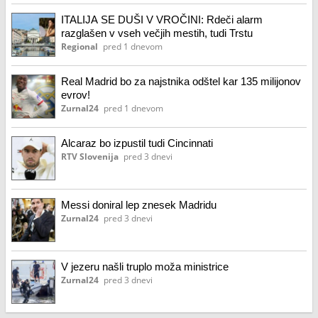
ITALIJA SE DUŠI V VROČINI: Rdeči alarm
razglašen v vseh večjih mestih, tudi Trstu
Regional
pred 1 dnevom
Real Madrid bo za najstnika odštel kar 135 milijonov
evrov!
Zurnal24
pred 1 dnevom
Alcaraz bo izpustil tudi Cincinnati
RTV Slovenija
pred 3 dnevi
Messi doniral lep znesek Madridu
Zurnal24
pred 3 dnevi
V jezeru našli truplo moža ministrice
Zurnal24
pred 3 dnevi