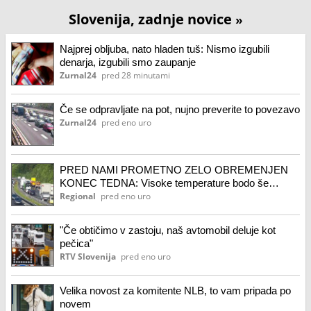
Slovenija, zadnje novice
»
Najprej obljuba, nato hladen tuš: Nismo izgubili
denarja, izgubili smo zaupanje
Zurnal24
pred 28 minutami
Če se odpravljate na pot, nujno preverite to povezavo
Zurnal24
pred eno uro
PRED NAMI PROMETNO ZELO OBREMENJEN
KONEC TEDNA: Visoke temperature bodo še
vztrajale
Regional
pred eno uro
"Če obtičimo v zastoju, naš avtomobil deluje kot
pečica"
RTV Slovenija
pred eno uro
Velika novost za komitente NLB, to vam pripada po
novem