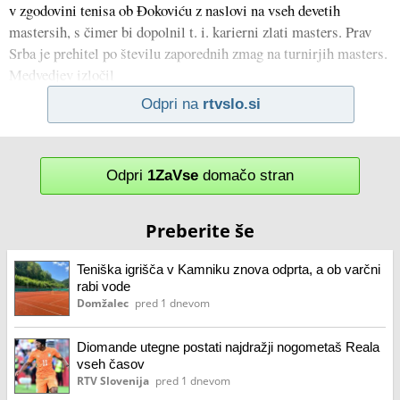
v zgodovini tenisa ob Đokoviću z naslovi na vseh devetih
mastersih, s čimer bi dopolnil t. i. karierni zlati masters. Prav
Srba je prehitel po številu zaporednih zmag na turnirjih masters.
Medvedjev izločil
Odpri na
rtvslo.si
Odpri
1ZaVse
domačo stran
Preberite še
Teniška igrišča v Kamniku znova odprta, a ob varčni
rabi vode
Domžalec
pred 1 dnevom
Diomande utegne postati najdražji nogometaš Reala
vseh časov
RTV Slovenija
pred 1 dnevom