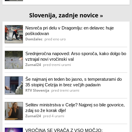
Slovenija, zadnje novice
»
Nesreča pri delu v Dragomlju: en delavec huje
poškodovan
Domžalec
pred eno uro
Srednjeročna napoved: Arso sporoča, kako dolgo bo
vztrajal novi vročinski val
Zurnal24
pred tremi urami
Še najmanj en teden bo jasno, s temperaturami do
35 stopinj Celzija in brez večjih padavin
RTV Slovenija
pred tremi urami
Selitev ministrstva v Celje? Najprej so bile govorice,
zdaj so že korak dlje!
Zurnal24
pred 4 urami
VROČINA SE VRAČA Z VSO MOČJO: