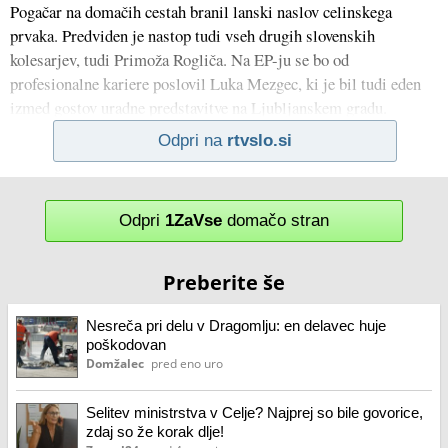
Pogačar na domačih cestah branil lanski naslov celinskega
prvaka. Predviden je nastop tudi vseh drugih slovenskih
kolesarjev, tudi Primoža Rogliča. Na EP-ju se bo od
profesionalne kariere poslovil Luka Mezgec, ki je bil tudi eden
izmed gostov uradne predstavitve na Ljubljanskem gradu.
Odpri na
rtvslo.si
Odpri
1ZaVse
domačo stran
Preberite še
Nesreča pri delu v Dragomlju: en delavec huje
poškodovan
Domžalec
pred eno uro
Selitev ministrstva v Celje? Najprej so bile govorice,
zdaj so že korak dlje!