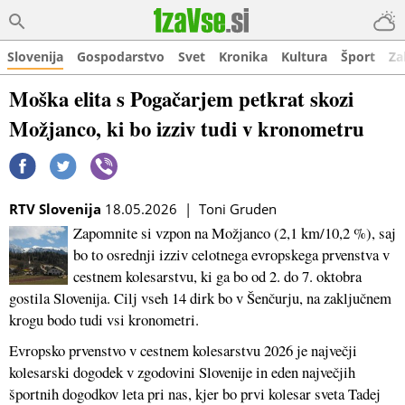
Slovenija
Gospodarstvo
Svet
Kronika
Kultura
Šport
Za
Moška elita s Pogačarjem petkrat skozi
Možjanco, ki bo izziv tudi v kronometru
RTV Slovenija
18.05.2026 | Toni Gruden
Zapomnite si vzpon na Možjanco (2,1 km/10,2 %), saj
bo to osrednji izziv celotnega evropskega prvenstva v
cestnem kolesarstvu, ki ga bo od 2. do 7. oktobra
gostila Slovenija. Cilj vseh 14 dirk bo v Šenčurju, na zaključnem
krogu bodo tudi vsi kronometri.
Evropsko prvenstvo v cestnem kolesarstvu 2026 je največji
kolesarski dogodek v zgodovini Slovenije in eden največjih
športnih dogodkov leta pri nas, kjer bo prvi kolesar sveta Tadej