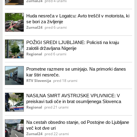
Zurnal24
pred 4 urami
Huda nesreča v Logatcu: Avto treščil v motorista, ki
se bori za življenje
Zurnal24
pred 6 urami
POŽIGI SREDI LJUBLJANE: Policisti na kraju
zalotili državljana Nigerije
Regional
pred 6 urami
Prometne razmere se umirjajo. Na primorki danes
kar štiri nesreče.
RTV Slovenija
pred 18 urami
NASILNA SMRT AVSTRIJSKE VPLIVNICE: V
preiskavi tudi oče in brat osumljenega Slovenca
Regional
pred 21 urami
Na cestah obsedno stanje, od Postojne do Ljubljane
več kot dve uri
Zurnal24
pred 22 urami