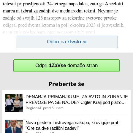
telesni pripravljenosti 34-letnega napadalca, zato ga Ancelotti
marca ni izbral za zadnji dve mednarodni tekmi. Neymar je
zadnje od svojih 128 nastopov za rekordne svetovne prvake
odigral pred dvema letoma in pol: oktobra 2023 si je zvezdnik,
nagnjen k poškodbam, med porazom (0:2) proti
Odpri na
rtvslo.si
Odpri
1ZaVse
domačo stran
Preberite še
DENARJA PRIMANJKUJE, ZA AVTO IN ZUNANJE
PREVOZE PA SE NAJDE? Cigler Kralj pod plazom
kritik, oglasila se je tudi nekdanja ministrica
Regional
pred 5 urami
Novo glede ministrovega nakupa, ki dviguje prah:
"Gre za dve različni zadevi"