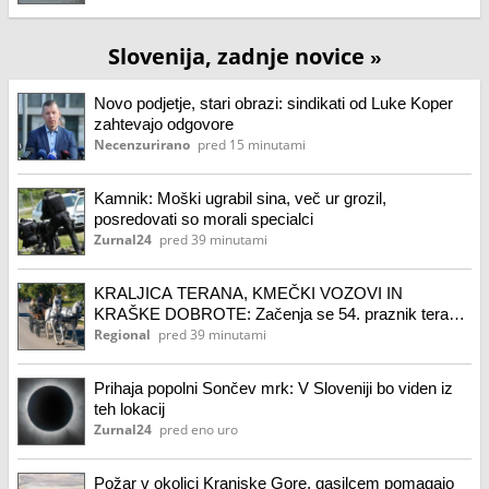
Slovenija, zadnje novice
»
Novo podjetje, stari obrazi: sindikati od Luke Koper
zahtevajo odgovore
Necenzurirano
pred 15 minutami
Kamnik: Moški ugrabil sina, več ur grozil,
posredovati so morali specialci
Zurnal24
pred 39 minutami
KRALJICA TERANA, KMEČKI VOZOVI IN
KRAŠKE DOBROTE: Začenja se 54. praznik terana
in pršuta
Regional
pred 39 minutami
Prihaja popolni Sončev mrk: V Sloveniji bo viden iz
teh lokacij
Zurnal24
pred eno uro
Požar v okolici Kranjske Gore, gasilcem pomagajo