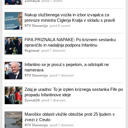
Zurnal24
pred 7 urami
Nakup službenega vozila in izbor izvajalca za
prevoze ministra Ciglerja Kralja v skladu s pravili
RTV Slovenija
pred 6 urami
FIFA PRIZNALA NAPAKE: Po kriznem sestanku
opravičilo in nadaljnja podpora Infantinu
Regional
pred 1 dnevom
Infantino se je posul s pepelom, a odstopiti ne
namerava
RTV Slovenija
pred 1 dnevom
Zdaj je uradno: To je izplen kriznega sestanka Fife po
propadu Infantinove ideje
Zurnal24
pred 1 dnevom
Maroške oblasti vložile obtožbe proti 25 ljudem v
zvezi z Ceuto
RTV Slovenija
pred 1 dnevom