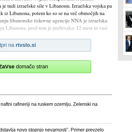
 je tudi izraelske sile v Libanonu. Izraelska vojska pa
tnik iz Libanona, potem ko so se na več območjih na
čanju libanonske tiskovne agencije NNA je izraelska
gu Libanona, pred tem je prebivalce 12 mest in vasi
pri na
rtvslo.si
ZaVse
domačo stran
naftni rafineriji na ruskem ozemlju. Zelenski na
edstavlja novo stopnjo nevarnosti". Primer prevzelo