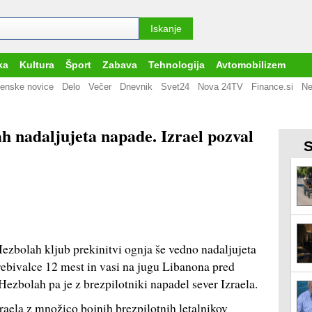
ka
Kultura
Šport
Zabava
Tehnologija
Avtomobilizem
enske novice
Delo
Večer
Dnevnik
Svet24
Nova 24TV
Finance.si
Ne
ah nadaljujeta napade. Izrael pozval
S
Hezbolah kljub prekinitvi ognja še vedno nadaljujeta
rebivalce 12 mest in vasi na jugu Libanona pred
Hezbolah pa je z brezpilotniki napadel sever Izraela.
zraela z množico bojnih brezpilotnih letalnikov