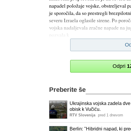
napadel položaje vojske, obstreljeval pa
je sporočila, da so prestregli brezpilo
severu Izraela oglasile sirene. Po poro
vojska nadaljevala zračne napade na ju
pozvala k
Od
Odpri
1
Preberite še
Ukrajinska vojska zadela dve 
obisk k Vučiću.
RTV Slovenija
pred 1 dnevom
Berlin: "Hibridni napad, ki pr