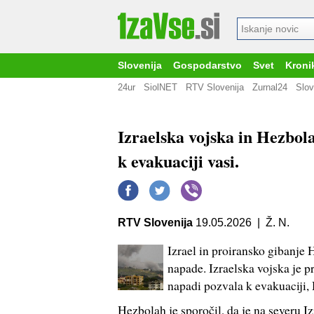
Slovenija
Gospodarstvo
Svet
Kroni
24ur
SiolNET
RTV Slovenija
Zurnal24
Slov
Izraelska vojska in Hezbol
k evakuaciji vasi.
RTV Slovenija
19.05.2026 | Ž. N.
Izrael in proiransko gibanje 
napade. Izraelska vojska je p
napadi pozvala k evakuaciji, 
Hezbolah je sporočil, da je na severu I