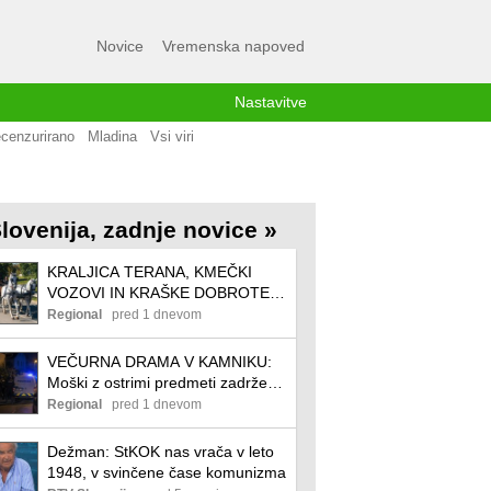
Novice
Vremenska napoved
Nastavitve
cenzurirano
Mladina
Vsi viri
lovenija, zadnje novice »
KRALJICA TERANA, KMEČKI
VOZOVI IN KRAŠKE DOBROTE:
Začenja se 54. praznik terana in
Regional
pred 1 dnevom
pršuta
VEČURNA DRAMA V KAMNIKU:
Moški z ostrimi predmeti zadrževal
otroka
Regional
pred 1 dnevom
Dežman: StKOK nas vrača v leto
1948, v svinčene čase komunizma