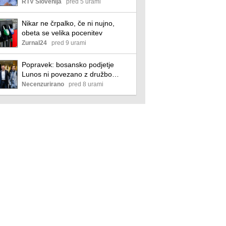
RTV Slovenija
pred 5 urami
Nikar ne črpalko, če ni nujno,
obeta se velika pocenitev
Zurnal24
pred 9 urami
Popravek: bosansko podjetje
Lunos ni povezano z družbo
Lunos Slovenija
Necenzurirano
pred 8 urami