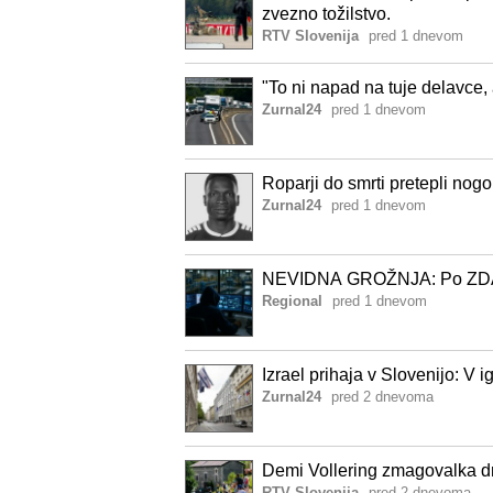
zvezno tožilstvo.
RTV Slovenija
pred 1 dnevom
"To ni napad na tuje delavce,
Zurnal24
pred 1 dnevom
Roparji do smrti pretepli no
Zurnal24
pred 1 dnevom
NEVIDNA GROŽNJA: Po ZDA se 
Regional
pred 1 dnevom
Izrael prihaja v Slovenijo: V 
Zurnal24
pred 2 dnevoma
Demi Vollering zmagovalka dn
RTV Slovenija
pred 2 dnevoma