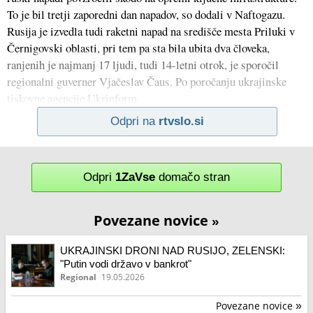
To je bil tretji zaporedni dan napadov, so dodali v Naftogazu.
Rusija je izvedla tudi raketni napad na središče mesta Priluki v
Černigovski oblasti, pri tem pa sta bila ubita dva človeka,
ranjenih je najmanj 17 ljudi, tudi 14-letni otrok, je sporočil
regionalni guverner Vjačeslav Čaus. Po poročanju ukrajinske
tiskovne agencije Ukrinform
Odpri na
rtvslo.si
Odpri
1ZaVse
domačo stran
Povezane novice
»
UKRAJINSKI DRONI NAD RUSIJO, ZELENSKI:
"Putin vodi državo v bankrot"
Regional
19.05.2026
Povezane novice
»