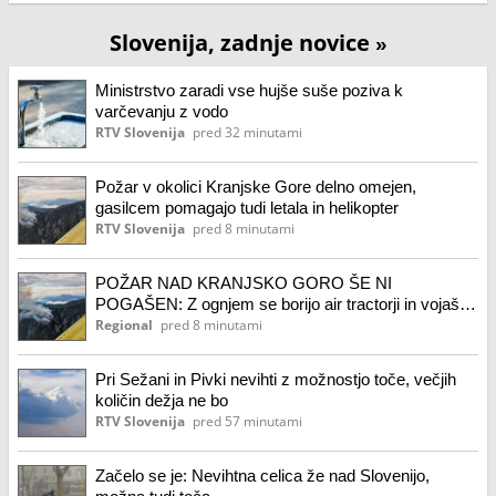
Slovenija, zadnje novice
»
Ministrstvo zaradi vse hujše suše poziva k
varčevanju z vodo
RTV Slovenija
pred 32 minutami
Požar v okolici Kranjske Gore delno omejen,
gasilcem pomagajo tudi letala in helikopter
RTV Slovenija
pred 8 minutami
POŽAR NAD KRANJSKO GORO ŠE NI
POGAŠEN: Z ognjem se borijo air tractorji in vojaški
helikopter (FOTO, VIDEO)
Regional
pred 8 minutami
Pri Sežani in Pivki nevihti z možnostjo toče, večjih
količin dežja ne bo
RTV Slovenija
pred 57 minutami
Začelo se je: Nevihtna celica že nad Slovenijo,