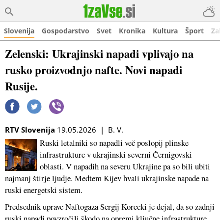
Slovenija
Gospodarstvo
Svet
Kronika
Kultura
Šport
Za
Zelenski: Ukrajinski napadi vplivajo na
rusko proizvodnjo nafte. Novi napadi
Rusije.
RTV Slovenija
19.05.2026 | B. V.
Ruski letalniki so napadli več poslopij plinske
infrastrukture v ukrajinski severni Černigovski
oblasti. V napadih na severu Ukrajine pa so bili ubiti
najmanj štirje ljudje. Medtem Kijev hvali ukrajinske napade na
ruski energetski sistem.
Predsednik uprave Naftogaza Sergij Korecki je dejal, da so zadnji
ruski napadi povzročili škodo na opremi ključne infrastrukture.