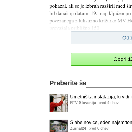
pokazal, ali se je izbruh razširil med š
bil današnji datum, 19. maj, ključen pr
povezanega z luksuzno križarko MV Hon
prevažala približno 150
Odp
Odpri
1
Preberite še
Umetniška instalacija, ki vid
RTV Slovenija
pred 4 dnevi
Slabe novice, eden najsmrton
Zurnal24
pred 6 dnevi