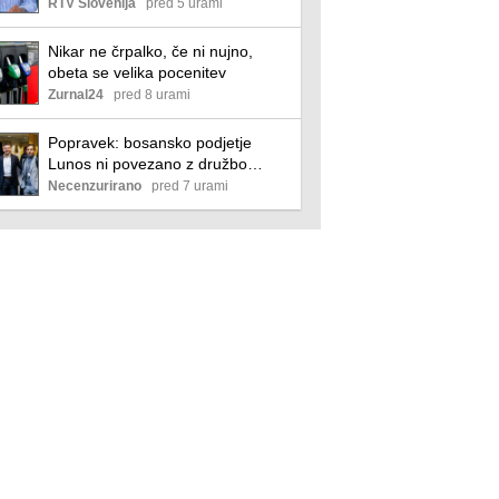
RTV Slovenija
pred 5 urami
Nikar ne črpalko, če ni nujno,
obeta se velika pocenitev
Zurnal24
pred 8 urami
Popravek: bosansko podjetje
Lunos ni povezano z družbo
Lunos Slovenija
Necenzurirano
pred 7 urami