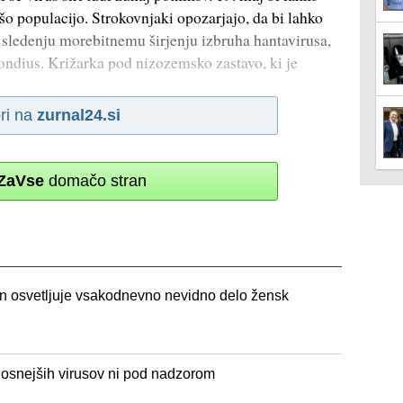
iršo populacijo. Strokovnjaki opozarjajo, da bi lahko
i sledenju morebitnemu širjenju izbruha hantavirusa,
dius. Križarka pod nizozemsko zastavo, ki je
ri na
zurnal24.si
ZaVse
domačo stran
i in osvetljuje vsakodnevno nevidno delo žensk
osnejših virusov ni pod nadzorom