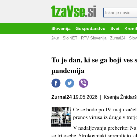
Slovenija
Gospodarstvo
Svet
Kroni
24ur
SiolNET
RTV Slovenija
Zurnal24
Slov
To je dan, ki se ga boji ves
pandemija
Zurnal24
19.05.2026 | Ksenja Žnidarš
Če se bodo po 19. maju začeli
prenos virusa iz druge v tretj
V nadaljevanju preberite: Na
so tri osebe. Strokovnjaki spremljajo, al