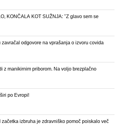
 KONČALA KOT SUŽNJA: "Z glavo sem se
 zavračal odgovore na vprašanja o izvoru covida
di z manikirnim priborom. Na voljo brezplačno
iri po Evropi!
ačetka izbruha je zdravniško pomoč poiskalo več