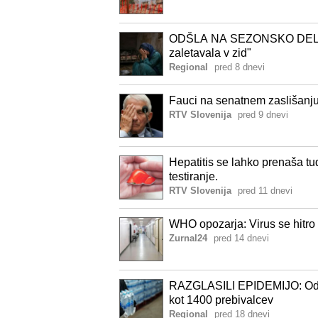
ODŠLA NA SEZONSKO DELO,
zaletavala v zid"
Regional
pred 8 dnevi
Fauci na senatnem zaslišanju
RTV Slovenija
pred 9 dnevi
Hepatitis se lahko prenaša tu
testiranje.
RTV Slovenija
pred 11 dnevi
WHO opozarja: Virus se hitro š
Zurnal24
pred 14 dnevi
RAZGLASILI EPIDEMIJO: Od z
kot 1400 prebivalcev
Regional
pred 18 dnevi