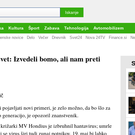
ka
Kultura
Šport
Zabava
Tehnologija
Avtomobilizem
enske novice
Delo
Večer
Dnevnik
Svet24
Nova 24TV
Finance.si
Ne
 svet: Izvedeli bomo, ali nam preti
S
ič
 pojavljati novi primeri, je zelo možno, da bo šlo za
o generacijo, je opozoril znanstvenik.
 križarki MV Hondius je izbruhnil hantavirus; umrle
i se virus širi tudi zunaj potnikov. 19. maj bi lahko