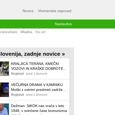
Novice
Vremenska napoved
Nastavitve
cenzurirano
Mladina
Vsi viri
lovenija, zadnje novice »
KRALJICA TERANA, KMEČKI
VOZOVI IN KRAŠKE DOBROTE:
Začenja se 54. praznik terana in
Regional
pred 1 dnevom
pršuta
VEČURNA DRAMA V KAMNIKU:
Moški z ostrimi predmeti zadrževal
otroka
Regional
pred 1 dnevom
Dežman: StKOK nas vrača v leto
1948, v svinčene čase komunizma