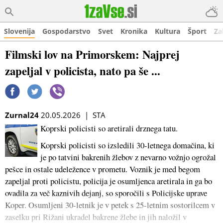
Slovenija
Gospodarstvo
Svet
Kronika
Kultura
Šport
Za
Filmski lov na Primorskem: Najprej
zapeljal v policista, nato pa še ...
Zurnal24
20.05.2026 | STA
Koprski policisti so aretirali drznega tatu.
Koprski policisti so izsledili 30-letnega domačina, ki
je po tatvini bakrenih žlebov z nevarno vožnjo ogrožal
pešce in ostale udeležence v prometu. Voznik je med begom
zapeljal proti policistu, policija je osumljenca aretirala in ga bo
ovadila za več kaznivih dejanj, so sporočili s Policijske uprave
Koper. Osumljeni 30-letnik je v petek s 25-letnim sostorilcem v
zaselku pri Rižani ukradel bakrene žlebe in jih naložil v