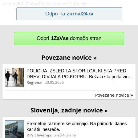
avtomobil. Domačinka je tatu zalotila pri
Odpri na
zurnal24.si
Odpri
1ZaVse
domačo stran
Povezane novice
»
POLICIJA IZSLEDILA STORILCA, KI STA PRED
DNEVI DIVJALA PO KOPRU: Bežala sta po tatvini
žlebov pri Rižani
Regional
20.05.2026
Povezane novice
»
Slovenija, zadnje novice
»
Prometne razmere se umirjajo. Na primorki danes
kar štiri nesreče.
RTV Slovenija
pred 4 urami