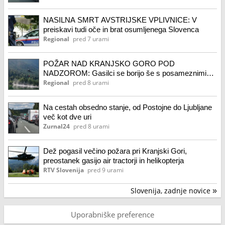
NASILNA SMRT AVSTRIJSKE VPLIVNICE: V
preiskavi tudi oče in brat osumljenega Slovenca
Regional
pred 7 urami
POŽAR NAD KRANJSKO GORO POD
NADZOROM: Gasilci se borijo še s posameznimi
žarišči
Regional
pred 8 urami
Na cestah obsedno stanje, od Postojne do Ljubljane
več kot dve uri
Zurnal24
pred 8 urami
Dež pogasil večino požara pri Kranjski Gori,
preostanek gasijo air tractorji in helikopterja
RTV Slovenija
pred 9 urami
Slovenija, zadnje novice
»
Uporabniške preference