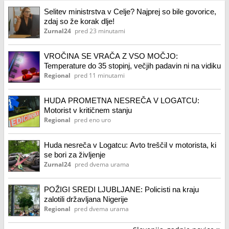
Selitev ministrstva v Celje? Najprej so bile govorice,
zdaj so že korak dlje!
Zurnal24
pred 23 minutami
VROČINA SE VRAČA Z VSO MOČJO:
Temperature do 35 stopinj, večjih padavin ni na vidiku
Regional
pred 11 minutami
HUDA PROMETNA NESREČA V LOGATCU:
Motorist v kritičnem stanju
Regional
pred eno uro
Huda nesreča v Logatcu: Avto treščil v motorista, ki
se bori za življenje
Zurnal24
pred dvema urama
POŽIGI SREDI LJUBLJANE: Policisti na kraju
zalotili državljana Nigerije
Regional
pred dvema urama