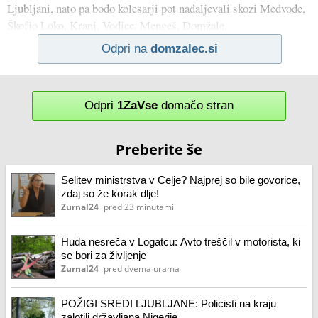
Ljubljani, nato pa bodo kolesarji pot nadaljevali skozi Medvode,
Škofjo Loko, Kranj, Vodice, Mengeš, Domžale,
Odpri na
domzalec.si
Odpri
1ZaVse
domačo stran
Preberite še
Selitev ministrstva v Celje? Najprej so bile govorice,
zdaj so že korak dlje!
Zurnal24
pred 23 minutami
Huda nesreča v Logatcu: Avto treščil v motorista, ki
se bori za življenje
Zurnal24
pred dvema urama
POŽIGI SREDI LJUBLJANE: Policisti na kraju
zalotili državljana Nigerije