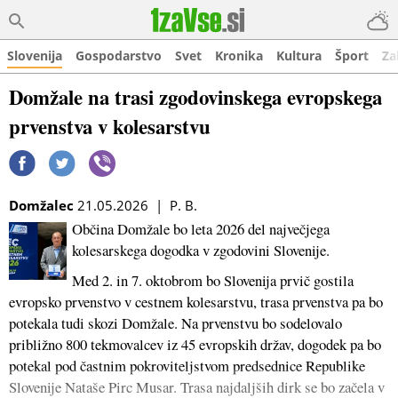
Slovenija
Gospodarstvo
Svet
Kronika
Kultura
Šport
Za
Domžale na trasi zgodovinskega evropskega
prvenstva v kolesarstvu
Domžalec
21.05.2026 | P. B.
Občina Domžale bo leta 2026 del največjega
kolesarskega dogodka v zgodovini Slovenije.
Med 2. in 7. oktobrom bo Slovenija prvič gostila
evropsko prvenstvo v cestnem kolesarstvu, trasa prvenstva pa bo
potekala tudi skozi Domžale. Na prvenstvu bo sodelovalo
približno 800 tekmovalcev iz 45 evropskih držav, dogodek pa bo
potekal pod častnim pokroviteljstvom predsednice Republike
Slovenije Nataše Pirc Musar. Trasa najdaljših dirk se bo začela v