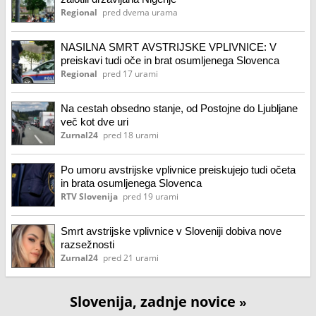
Regional
pred dvema urama
NASILNA SMRT AVSTRIJSKE VPLIVNICE: V
preiskavi tudi oče in brat osumljenega Slovenca
Regional
pred 17 urami
Na cestah obsedno stanje, od Postojne do Ljubljane
več kot dve uri
Zurnal24
pred 18 urami
Po umoru avstrijske vplivnice preiskujejo tudi očeta
in brata osumljenega Slovenca
RTV Slovenija
pred 19 urami
Smrt avstrijske vplivnice v Sloveniji dobiva nove
razsežnosti
Zurnal24
pred 21 urami
Slovenija, zadnje novice
»