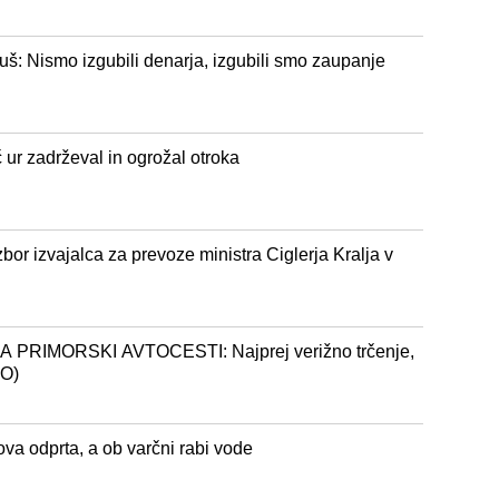
tuš: Nismo izgubili denarja, izgubili smo zaupanje
r zadrževal in ogrožal otroka
bor izvajalca za prevoze ministra Ciglerja Kralja v
IMORSKI AVTOCESTI: Najprej verižno trčenje,
TO)
va odprta, a ob varčni rabi vode