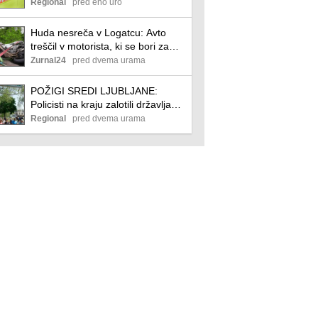
stanju
Regional
pred eno uro
Huda nesreča v Logatcu: Avto
treščil v motorista, ki se bori za
življenje
Zurnal24
pred dvema urama
POŽIGI SREDI LJUBLJANE:
Policisti na kraju zalotili državljana
Nigerije
Regional
pred dvema urama