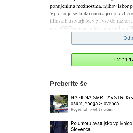
ponujenima možnostma, njihov izbor pa
Vprašanja se lahko nanašajo na različn
filmskih ustvarjalcev pa vse do raznor
je na OP Francije sodelovala v ediciji
Odp
Odpri
1
Preberite še
NASILNA SMRT AVSTRIJSKE VP
osumljenega Slovenca
Regional
pred 17 urami
Po umoru avstrijske vplivnice
Slovenca