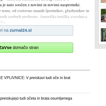
 je nato soočen z novimi in novimi nasprotniki.
e teme, od svetovno znanih športnikov, glasbenikov in
aznih osebnih preferenc. Ameriška teniška zvezdnica
 NBA
ri na
zurnal24.si
ZaVse
domačo stran
LIVNICE: V preiskavi tudi oče in brat
 preiskujejo tudi očeta in brata osumljenega