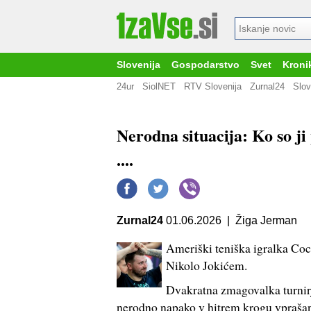
Slovenija
Gospodarstvo
Svet
Kroni
24ur
SiolNET
RTV Slovenija
Zurnal24
Slov
Nerodna situacija: Ko so ji
....
Zurnal24
01.06.2026 | Žiga Jerman
Ameriški teniška igralka Co
Nikolo Jokićem.
Dvakratna zmagovalka turnirj
nerodno napako v hitrem krogu vprašan