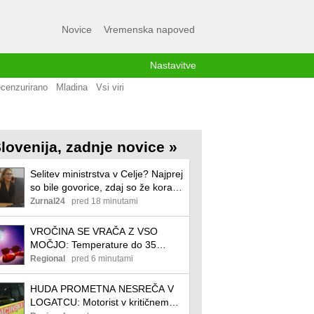
Novice
Vremenska napoved
Nastavitve
cenzurirano
Mladina
Vsi viri
lovenija, zadnje novice »
Selitev ministrstva v Celje? Najprej
so bile govorice, zdaj so že korak
dlje!
Zurnal24
pred 18 minutami
VROČINA SE VRAČA Z VSO
MOČJO: Temperature do 35
stopinj, večjih padavin ni na vidiku
Regional
pred 6 minutami
HUDA PROMETNA NESREČA V
LOGATCU: Motorist v kritičnem