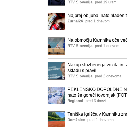
RTV Slovenija
pred 19 urami
Najprej obljuba, nato hladen 
Zurnal24
pred 1 dnevom
Na območju Kamnika oče več u
RTV Slovenija
pred 1 dnevom
Nakup službenega vozila in iz
skladu s pravili
RTV Slovenija
pred 2 dnevoma
PEKLENSKO DOPOLDNE NA PR
nato še goreči tovornjak (FO
Regional
pred 3 dnevi
Teniška igrišča v Kamniku zno
Domžalec
pred 2 dnevoma