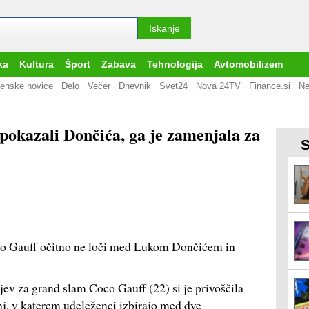
ka
Kultura
Šport
Zabava
Tehnologija
Avtomobilizem
enske novice
Delo
Večer
Dnevnik
Svet24
Nova 24TV
Finance.si
Ne
 pokazali Dončića, ga je zamenjala za
S
co Gauff očitno ne loči med Lukom Dončićem in
ev za grand slam Coco Gauff (22) si je privoščila
j, v katerem udeleženci izbirajo med dve