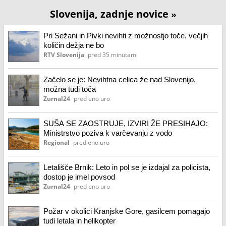
Slovenija, zadnje novice
»
Pri Sežani in Pivki nevihti z možnostjo toče, večjih
količin dežja ne bo
RTV Slovenija
pred 35 minutami
Začelo se je: Nevihtna celica že nad Slovenijo,
možna tudi toča
Zurnal24
pred eno uro
SUŠA SE ZAOSTRUJE, IZVIRI ŽE PRESIHAJO:
Ministrstvo poziva k varčevanju z vodo
Regional
pred eno uro
Letališče Brnik: Leto in pol se je izdajal za policista,
dostop je imel povsod
Zurnal24
pred eno uro
Požar v okolici Kranjske Gore, gasilcem pomagajo
tudi letala in helikopter