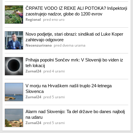
ČRPATE VODO IZ REKE ALI POTOKA? Inšpektorji
zaostrujejo nadzor, globe do 1200 evrov
Regional
pred eno uro
Novo podjetje, stari obrazi: sindikati od Luke Koper
zahtevajo odgovore
Necenzurirano
pred dvema urama
Prihaja popolni Sončev mrk: V Sloveniji bo viden iz
teh lokacij
Zurnal24
pred 4 urami
V morju na Hrvaškem našli truplo 24-letnega
Slovenca
Zurnal24
pred 5 urami
Alarm nad Slovenijo: Ta del države bo danes najbolj
na udaru
Zurnal24
pred 5 urami