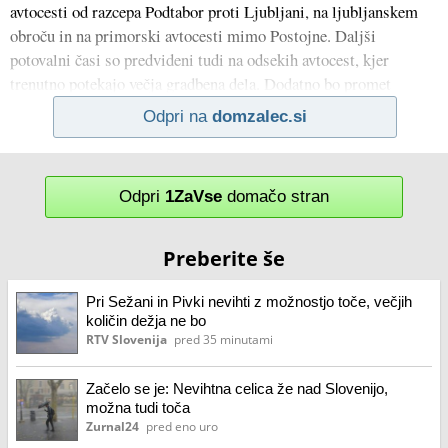
avtocesti od razcepa Podtabor proti Ljubljani, na ljubljanskem
obroču in na primorski avtocesti mimo Postojne. Daljši
potovalni časi so predvideni tudi na odsekih avtocest, kjer
trenutno potekajo večja gradbena dela. Dodatno bo promet
Odpri na
domzalec.si
Odpri
1ZaVse
domačo stran
Preberite še
Pri Sežani in Pivki nevihti z možnostjo toče, večjih
količin dežja ne bo
RTV Slovenija
pred 35 minutami
Začelo se je: Nevihtna celica že nad Slovenijo,
možna tudi toča
Zurnal24
pred eno uro