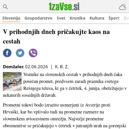
Slovenija
Gospodarstvo
Svet
Kronika
Kultura
Šport
Za
V prihodnjih dneh pričakujte kaos na
cestah
Domžalec
02.06.2026 | K. B. Z.
Voznike na slovenskih cestah v prihodnjih dneh čaka
povečan promet, predvsem zaradi praznika svetega
Rešnjega telesa, ki ga v četrtek, 4. junija, obeležujejo v
nekaterih sosednjih državah.
Prometni tokovi bodo izrazito usmerjeni iz Avstrije proti
Hrvaški, kar bo vplivalo tudi na prometne razmere na
slovenskem avtocestnem omrežju. Največje prometne
obremenitve se pričakujejo v četrtek v jutranjih urah na gorenjski