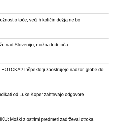
možnostjo toče, večjih količin dežja ne bo
 že nad Slovenijo, možna tudi toča
TOKA? Inšpektorji zaostrujejo nadzor, globe do
sindikati od Luke Koper zahtevajo odgovore
Moški z ostrimi predmeti zadrževal otroka