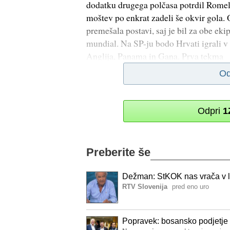
dodatku drugega polčasa potrdil Rome
moštev po enkrat zadeli še okvir gola.
premešala postavi, saj je bil za obe ek
mundial. Na SP-ju bodo Hrvati igrali v
Anglija, Panama in Gana. Prva tekma
Od
Odpri
1
Preberite še
Dežman: StKOK nas vrača v l
RTV Slovenija
pred eno uro
Popravek: bosansko podjetje