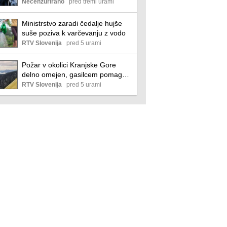
Lunos Slovenija
Necenzurirano
pred tremi urami
Ministrstvo zaradi čedalje hujše
suše poziva k varčevanju z vodo
RTV Slovenija
pred 5 urami
Požar v okolici Kranjske Gore
delno omejen, gasilcem pomagajo
tudi letala in helikopter
RTV Slovenija
pred 5 urami