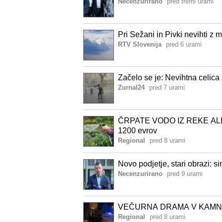
Necenzurirano
pred tremi urami
Pri Sežani in Pivki nevihti z 
RTV Slovenija
pred 6 urami
Začelo se je: Nevihtna celica
Zurnal24
pred 7 urami
ČRPATE VODO IZ REKE ALI PO
1200 evrov
Regional
pred 8 urami
Novo podjetje, stari obrazi: 
Necenzurirano
pred 9 urami
VEČURNA DRAMA V KAMNIKU: 
Regional
pred 8 urami