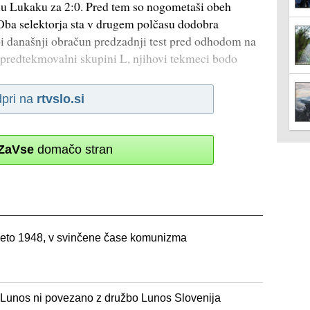
lu Lukaku za 2:0. Pred tem so nogometaši obeh
 Oba selektorja sta v drugem polčasu dodobra
ipi današnji obračun predzadnji test pred odhodom na
 predtekmovalni skupini L, njihovi tekmeci bodo
pri na
rtvslo.si
ZaVse
domačo stran
eto 1948, v svinčene čase komunizma
 Lunos ni povezano z družbo Lunos Slovenija