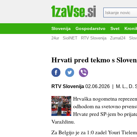
Slovenija
Gospodarstvo
Svet
Kroni
24ur
SiolNET
RTV Slovenija
Zurnal24
Slov
Hrvati pred tekmo s Slovenij
RTV Slovenija
02.06.2026 | M. L., D. 
Hrvaška nogometna reprezenta
odhodom na svetovno prvenstvo
Hrvate pred SP-jem bo prijate
Varaždinu.
Za Belgijo je za 1:0 zadel Youri Tiele