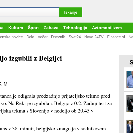
ka
Kultura
Šport
Zabava
Tehnologija
Avtomobilizem
enske novice
Delo
Večer
Dnevnik
Svet24
Nova 24TV
Finance.si
Ne
o izgubili z Belgijci
S
S. M.
nca je odigrala predzadnjo prijateljsko tekmo pred
. Na Reki je izgubila z Belgijo z 0:2. Zadnji test za
ljska tekma s Slovenijo v nedeljo ob 20.45 v
mans v 38. minuti, belgijsko zmago je v sodnikovem