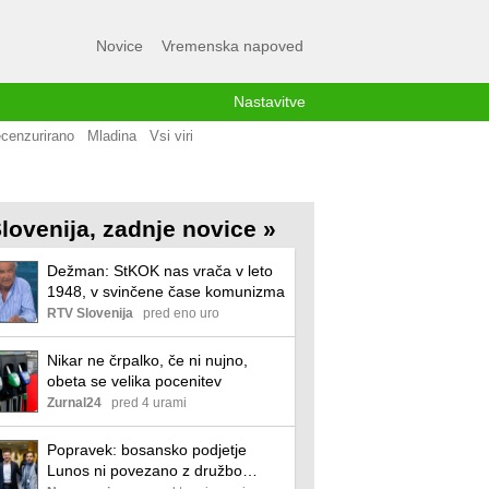
Novice
Vremenska napoved
Nastavitve
cenzurirano
Mladina
Vsi viri
lovenija, zadnje novice »
Dežman: StKOK nas vrača v leto
1948, v svinčene čase komunizma
RTV Slovenija
pred eno uro
Nikar ne črpalko, če ni nujno,
obeta se velika pocenitev
Zurnal24
pred 4 urami
Popravek: bosansko podjetje
Lunos ni povezano z družbo