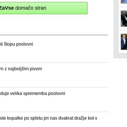
ZaVse
domačo stran
ti štopu poslovni
rn z najboljšim pivom
eduje velika sprememba poslovni
ste kopalke po spletu pri nas dvakrat dražje kot v