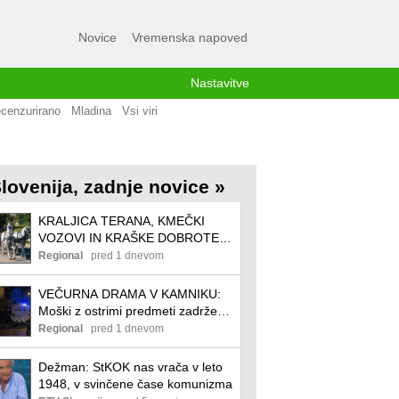
Novice
Vremenska napoved
Nastavitve
cenzurirano
Mladina
Vsi viri
lovenija, zadnje novice »
KRALJICA TERANA, KMEČKI
VOZOVI IN KRAŠKE DOBROTE:
Začenja se 54. praznik terana in
Regional
pred 1 dnevom
pršuta
VEČURNA DRAMA V KAMNIKU:
Moški z ostrimi predmeti zadrževal
otroka
Regional
pred 1 dnevom
Dežman: StKOK nas vrača v leto
1948, v svinčene čase komunizma