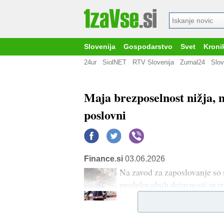
Slovenija
Gospodarstvo
Svet
Kroni
24ur
SiolNET
RTV Slovenija
Zurnal24
Slov
Maja brezposelnost nižja, n
poslovni
Finance.si
03.06.2026
Na zavod za zaposlovanje so s
predelovalnih dejavnosti in t