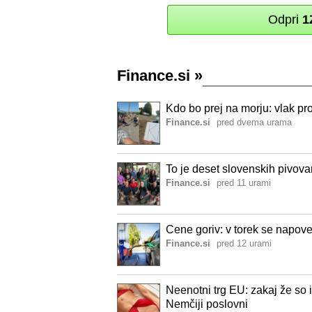
Odpri
1
Finance.si
»
Kdo bo prej na morju: vlak pro
Finance.si
pred dvema urama
To je deset slovenskih pivova
Finance.si
pred 11 urami
Cene goriv: v torek se napov
Finance.si
pred 12 urami
Neenotni trg EU: zakaj že so i
Nemčiji poslovni