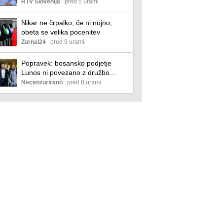
RTV Slovenija
pred 5 urami
Nikar ne črpalko, če ni nujno,
obeta se velika pocenitev
Zurnal24
pred 9 urami
Popravek: bosansko podjetje
Lunos ni povezano z družbo
Lunos Slovenija
Necenzurirano
pred 8 urami