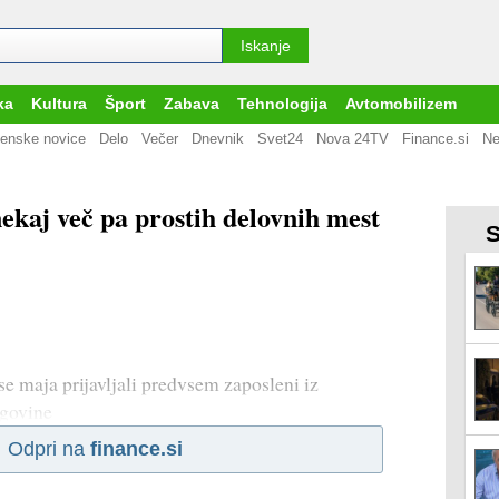
ka
Kultura
Šport
Zabava
Tehnologija
Avtomobilizem
enske novice
Delo
Večer
Dnevnik
Svet24
Nova 24TV
Finance.si
Ne
ekaj več pa prostih delovnih mest
S
e maja prijavljali predvsem zaposleni iz
rgovine
Odpri na
finance.si