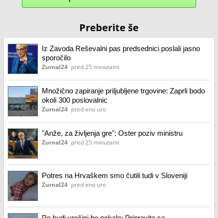
Preberite še
Iz Zavoda Reševalni pas predsednici poslali jasno
sporočilo
Zurnal24
pred 25 minutami
Množično zapiranje priljubljene trgovine: Zaprli bodo
okoli 300 poslovalnic
Zurnal24
pred eno uro
"Anže, za življenja gre": Oster poziv ministru
Zurnal24
pred 25 minutami
Potres na Hrvaškem smo čutili tudi v Sloveniji
Zurnal24
pred eno uro
Po hudi vročini bo pokalo: Pripravite se