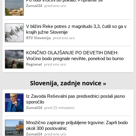
Zurnal24
pred eno uro
V bližini Reke potres z magnitudo 3,3, čutili so ga v
krajih južne Slovenije
RTV Slovenija
pred eno uro
KONČNO OLAJŠANJE PO DEVETIH DNEH:
Vročino bodo pregnale nevihte, ponekod bo burno
Regional
pred eno uro
Slovenija, zadnje novice
»
Iz Zavoda Reševalni pas predsednici poslali jasno
sporočilo
Zurnal24
pred 25 minutami
Množično zapiranje priljubljene trgovine: Zaprli bodo
okoli 300 poslovalnic
Zurnal24
pred eno uro