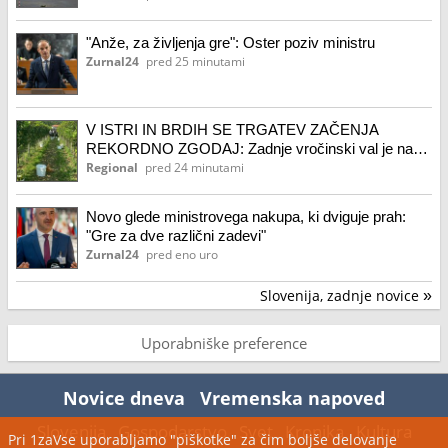
"Anže, za življenja gre": Oster poziv ministru
Zurnal24
pred 25 minutami
V ISTRI IN BRDIH SE TRGATEV ZAČENJA
REKORDNO ZGODAJ: Zadnje vročinski val je načel
vinograde
Regional
pred 24 minutami
Novo glede ministrovega nakupa, ki dviguje prah:
"Gre za dve različni zadevi"
Zurnal24
pred eno uro
Slovenija, zadnje novice
»
Uporabniške preference
Novice dneva
Vremenska napoved
Slovenija
Gospodarstvo
Svet
Kronika
Kultura
Pri 1zaVse uporabljamo "piškotke" za čim boljše delovanje