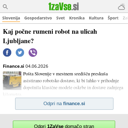
Slovenija
Gospodarstvo
Svet
Kronika
Kultura
Šport
Za
Kaj počne rumeni robot na ulicah
Ljubljane?
Finance.si
04.06.2026
Pošta Slovenije v mestnem središču preskuša
asistirano robotsko dostavo, ki bi lahko v prihodnje
dopolnila klasične modele oskrbe in dostave zadnjega
kilometra.
Odpri na
finance.si
Odpri
1ZaVse
domačo stran