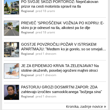
PO SVOJE SKOZI PORTOROŽ: Nepričakovan
prizor na cesti motorista spravil na tla
Regional
pred 18 urami
PREVEČ 'SPROŠČENA' VOŽNJA PO KOPRU: E-
skiro jo je odnesel na tla, alkotest pa še dlje
Regional
pred 18 urami
GOSTJE POVZROČILI POŽAR V ISTRSKEM
APARTMAJU: "Medtem ko je gorelo, so se smejali"
(VIDEO)
Regional
pred 1 dnevom
JE ZA EPIDEMIJO KRIVA TA ZELENJAVA? Na
stotine okuženih, posebej ogroženi majhni otroci
Regional
pred 1 dnevom
PASTORJU GROZI DOSMRTNI ZAPOR: ZDA
zahtevajo izročitev samooklicanega "božjega sina"
Regional
pred 1 dnevom
Kronika, zadnje novice
»