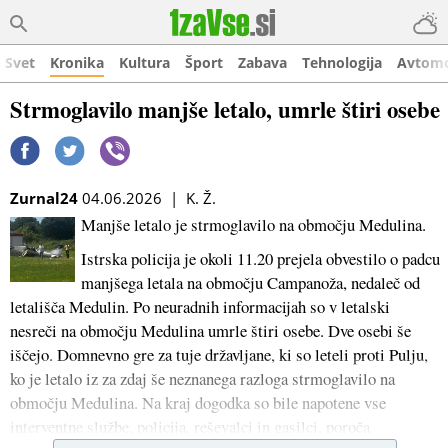
Svet
Kronika
Kultura
Šport
Zabava
Tehnologija
Avtomo
Strmoglavilo manjše letalo, umrle štiri osebe
Zurnal24
04.06.2026 | K. Ž.
Manjše letalo je strmoglavilo na območju Medulina.
Istrska policija je okoli 11.20 prejela obvestilo o padcu
manjšega letala na območju Campanoža, nedaleč od
letališča Medulin. Po neuradnih informacijah so v letalski
nesreči na območju Medulina umrle štiri osebe. Dve osebi še
iščejo. Domnevno gre za tuje državljane, ki so leteli proti Pulju,
ko je letalo iz za zdaj še neznanega razloga strmoglavilo na
območju Medulina. Na kraj dogodka so bile napotene vse
interventne službe, policija, reševalci in gasilci, poroča