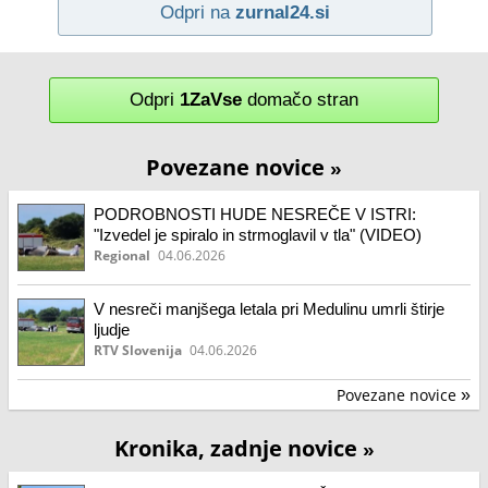
Odpri na
zurnal24.si
Odpri
1ZaVse
domačo stran
Povezane novice
»
PODROBNOSTI HUDE NESREČE V ISTRI:
"Izvedel je spiralo in strmoglavil v tla" (VIDEO)
Regional
04.06.2026
V nesreči manjšega letala pri Medulinu umrli štirje
ljudje
RTV Slovenija
04.06.2026
Povezane novice
»
Kronika, zadnje novice
»