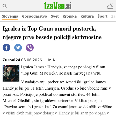
Slovenija
Gospodarstvo
Svet
Kronika
Kultura
Šport
Za
Igralca iz Top Guna umoril pastorek,
njegove prve besede policiji skrivnostne
Zurnal24
05.06.2026 | Ir. K.
Igralca Jamesa Handyja, znanega po vlogi v filmu
"Top Gun: Maverick", so našli mrtvega na vrtu.
V nadaljevanju preberite: Ameriški igralec James
Handy je bil pri 81 letih umorjen. Usodne so bile vbodne rane v
prsni koš. Policijo je poklical domnevni storilec, 44-letni
Michael Gledhill, sin igralčeve partnerke. V klicu je dejal:
"Pravkar sem ubil grešnika." Za osumljenca so določili varščino
v višini dveh milijonov dolarjev. Handy je bil znan po vlogah v