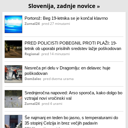
Slovenija, zadnje novice
»
Portorož: Beg 19-letnika se je končal klavrno
Zurnal24
pred 27 minutami
PRED POLICISTI POBEGNIL PROTI PLAŽI: 19-
letnik ob uporabi prisilnih sredstev lažje poškodovan
Regional
pred 14 minutami
Nesreča pri delu v Dragomlju: en delavec huje
poškodovan
Domžalec
pred dvema urama
Srednjeročna napoved: Arso sporoča, kako dolgo bo
vztrajal novi vročinski val
Zurnal24
pred 4 urami
Še najmanj en teden bo jasno, s temperaturami do
35 stopinj Celzija in brez večjih padavin