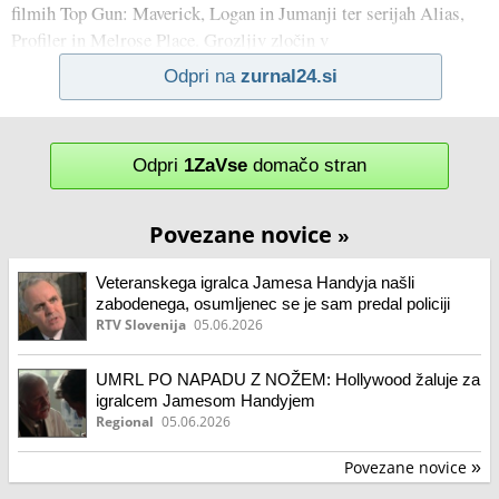
filmih Top Gun: Maverick, Logan in Jumanji ter serijah Alias,
Profiler in Melrose Place. Grozljiv zločin v
Odpri na
zurnal24.si
Odpri
1ZaVse
domačo stran
Povezane novice
»
Veteranskega igralca Jamesa Handyja našli
zabodenega, osumljenec se je sam predal policiji
RTV Slovenija
05.06.2026
UMRL PO NAPADU Z NOŽEM: Hollywood žaluje za
igralcem Jamesom Handyjem
Regional
05.06.2026
Povezane novice
»