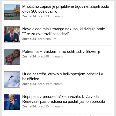
Množično zapiranje priljubljene trgovine: Zaprli bodo
okoli 300 poslovalnic
Zurnal24
pred 23 minutami
Novo glede ministrovega nakupa, ki dviguje prah:
"Gre za dve različni zadevi"
Zurnal24
pred eno uro
Potres na Hrvaškem smo čutili tudi v Sloveniji
Zurnal24
pred 48 minutami
Huda nesreča, otroka s helikopterjem odpeljali v
bolnišnico
Zurnal24
pred 59 minutami
Nepripeta v predsedniškem vozilu: Iz Zavoda
Reševalni pas predsednici poslali jasno sporočilo
Zurnal24
pred 35 minutami