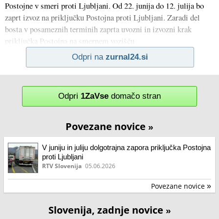
Postojne v smeri proti Ljubljani. Od 22. junija do 12. julija bo
zaprt izvoz na priključku Postojna proti Ljubljani. Zaradi del
bosta v posameznih terminih zaprta uvozni in izvozni krak
priključka Postojna na smernem vozišču
Odpri na
zurnal24.si
Odpri
1ZaVse
domačo stran
Povezane novice
»
V juniju in juliju dolgotrajna zapora priključka Postojna
proti Ljubljani
RTV Slovenija
05.06.2026
Povezane novice
»
Slovenija, zadnje novice
»