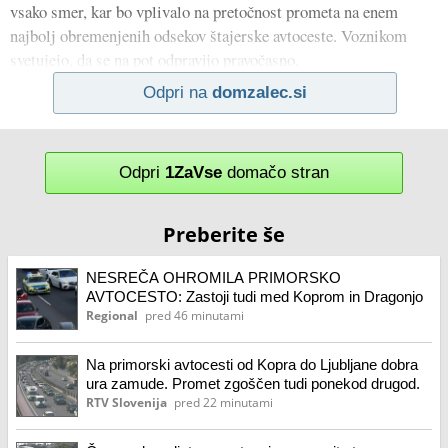
vsako smer, kar bo vplivalo na pretočnost prometa na enem
najbolj obremenjenih odsekov štajerske avtoceste. Voznikom
svetujejo, da se na pot odpravijo pravočasno,
Odpri na
domzalec.si
Odpri
1ZaVse
domačo stran
Preberite še
NESREČA OHROMILA PRIMORSKO
AVTOCESTO: Zastoji tudi med Koprom in Dragonjo
Regional
pred 46 minutami
Na primorski avtocesti od Kopra do Ljubljane dobra
ura zamude. Promet zgoščen tudi ponekod drugod.
RTV Slovenija
pred 22 minutami