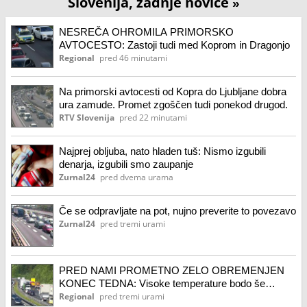
Slovenija, zadnje novice
»
NESREČA OHROMILA PRIMORSKO
AVTOCESTO: Zastoji tudi med Koprom in Dragonjo
Regional
pred 46 minutami
Na primorski avtocesti od Kopra do Ljubljane dobra
ura zamude. Promet zgoščen tudi ponekod drugod.
RTV Slovenija
pred 22 minutami
Najprej obljuba, nato hladen tuš: Nismo izgubili
denarja, izgubili smo zaupanje
Zurnal24
pred dvema urama
Če se odpravljate na pot, nujno preverite to povezavo
Zurnal24
pred tremi urami
PRED NAMI PROMETNO ZELO OBREMENJEN
KONEC TEDNA: Visoke temperature bodo še
vztrajale
Regional
pred tremi urami