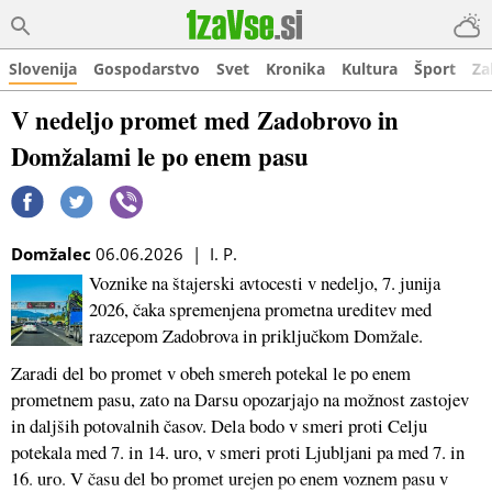
Slovenija
Gospodarstvo
Svet
Kronika
Kultura
Šport
Za
V nedeljo promet med Zadobrovo in
Domžalami le po enem pasu
Domžalec
06.06.2026 | I. P.
Voznike na štajerski avtocesti v nedeljo, 7. junija
2026, čaka spremenjena prometna ureditev med
razcepom Zadobrova in priključkom Domžale.
Zaradi del bo promet v obeh smereh potekal le po enem
prometnem pasu, zato na Darsu opozarjajo na možnost zastojev
in daljših potovalnih časov. Dela bodo v smeri proti Celju
potekala med 7. in 14. uro, v smeri proti Ljubljani pa med 7. in
16. uro. V času del bo promet urejen po enem voznem pasu v