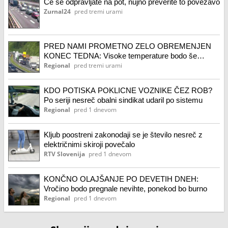
Če se odpravljate na pot, nujno preverite to povezavo
Zurnal24
pred tremi urami
PRED NAMI PROMETNO ZELO OBREMENJEN
KONEC TEDNA: Visoke temperature bodo še
vztrajale
Regional
pred tremi urami
KDO POTISKA POKLICNE VOZNIKE ČEZ ROB?
Po seriji nesreč obalni sindikat udaril po sistemu
Regional
pred 1 dnevom
Kljub poostreni zakonodaji se je število nesreč z
električnimi skiroji povečalo
RTV Slovenija
pred 1 dnevom
KONČNO OLAJŠANJE PO DEVETIH DNEH:
Vročino bodo pregnale nevihte, ponekod bo burno
Regional
pred 1 dnevom