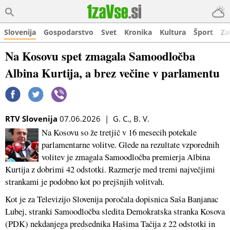
Slovenija
Gospodarstvo
Svet
Kronika
Kultura
Šport
Za
Na Kosovu spet zmagala Samoodločba
Albina Kurtija, a brez večine v parlamentu
RTV Slovenija
07.06.2026 | G. C., B. V.
Na Kosovu so že tretjič v 16 mesecih potekale
parlamentarne volitve. Glede na rezultate vzporednih
volitev je zmagala Samoodločba premierja Albina
Kurtija z dobrimi 42 odstotki. Razmerje med tremi največjimi
strankami je podobno kot po prejšnjih volitvah.
Kot je za Televizijo Slovenija poročala dopisnica Saša Banjanac
Lubej, stranki Samoodločba sledita Demokratska stranka Kosova
(PDK) nekdanjega predsednika Hašima Tačija z 22 odstotki in