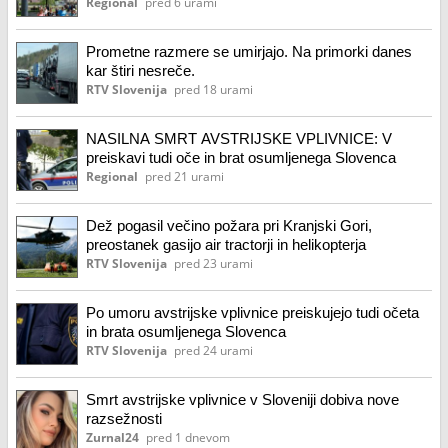
Regional
pred 6 urami
Prometne razmere se umirjajo. Na primorki danes
kar štiri nesreče.
RTV Slovenija
pred 18 urami
NASILNA SMRT AVSTRIJSKE VPLIVNICE: V
preiskavi tudi oče in brat osumljenega Slovenca
Regional
pred 21 urami
Dež pogasil večino požara pri Kranjski Gori,
preostanek gasijo air tractorji in helikopterja
RTV Slovenija
pred 23 urami
Po umoru avstrijske vplivnice preiskujejo tudi očeta
in brata osumljenega Slovenca
RTV Slovenija
pred 24 urami
Smrt avstrijske vplivnice v Sloveniji dobiva nove
razsežnosti
Zurnal24
pred 1 dnevom