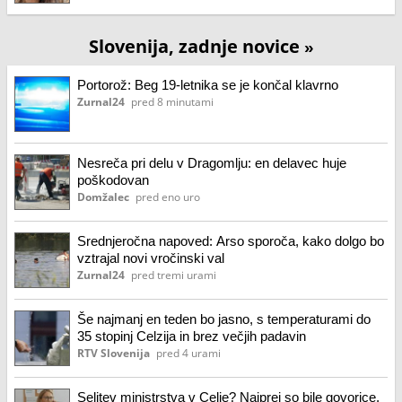
Slovenija, zadnje novice
»
Portorož: Beg 19-letnika se je končal klavrno
Zurnal24
pred 8 minutami
Nesreča pri delu v Dragomlju: en delavec huje
poškodovan
Domžalec
pred eno uro
Srednjeročna napoved: Arso sporoča, kako dolgo bo
vztrajal novi vročinski val
Zurnal24
pred tremi urami
Še najmanj en teden bo jasno, s temperaturami do
35 stopinj Celzija in brez večjih padavin
RTV Slovenija
pred 4 urami
Selitev ministrstva v Celje? Najprej so bile govorice,