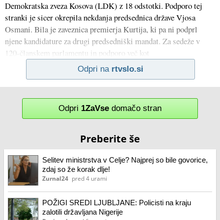
Demokratska zveza Kosova (LDK) z 18 odstotki. Podporo tej
stranki je sicer okrepila nekdanja predsednica države Vjosa
Osmani. Bila je zaveznica premierja Kurtija, ki pa ni podprl
njene kandidature za drugi predsedniški mandat. Za sedeže v
120-članskem parlamentu in podporo več kot
Odpri na
rtvslo.si
Odpri
1ZaVse
domačo stran
Preberite še
Selitev ministrstva v Celje? Najprej so bile govorice,
zdaj so že korak dlje!
Zurnal24
pred 4 urami
POŽIGI SREDI LJUBLJANE: Policisti na kraju
zalotili državljana Nigerije