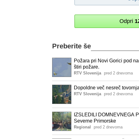
Odpri
1
Preberite še
Požara pri Novi Gorici pod nad
štiri požare.
RTV Slovenija
pred 2 dnevoma
Dopoldne več nesreč tovornjak
RTV Slovenija
pred 2 dnevoma
IZSLEDILI DOMNEVNEGA PIROM
Severne Primorske
Regional
pred 2 dnevoma