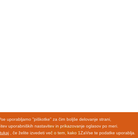
Vse uporabljamo "piškotke" za čim boljše delovanje strani,
tev uporabniških nastavitev in prikazovanje oglasov po meri.
 tukaj
, če želite izvedeti več o tem, kako 1ZaVse te podatke uporablja.