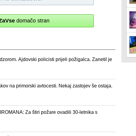
ZaVse
domačo stran
zorom. Ajdovski policisti prijeli požigalca. Zanetil je
ov na primorski avtocesti. Nekaj zastojev še ostaja.
ANA: Za štiri požare ovadili 30-letnika s