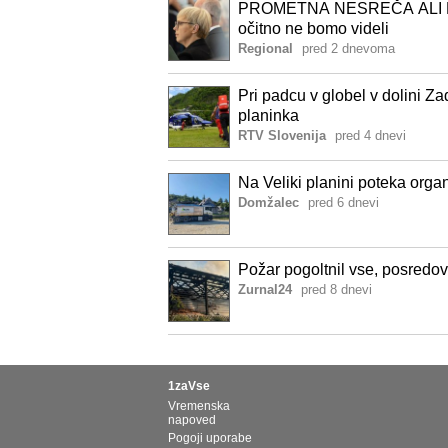
PROMETNA NESREČA ALI D
očitno ne bomo videli
Regional
pred 2 dnevoma
Pri padcu v globel v dolini 
planinka
RTV Slovenija
pred 4 dnevi
Na Veliki planini poteka orga
Domžalec
pred 6 dnevi
Požar pogoltnil vse, posredov
Zurnal24
pred 8 dnevi
1zaVse
Vremenska
napoved
Pogoji uporabe