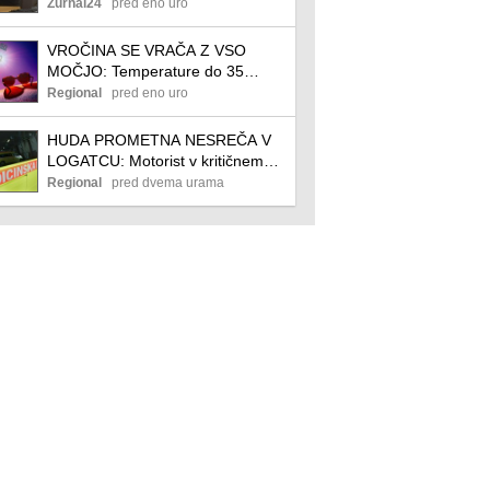
dlje!
Zurnal24
pred eno uro
VROČINA SE VRAČA Z VSO
MOČJO: Temperature do 35
stopinj, večjih padavin ni na vidiku
Regional
pred eno uro
HUDA PROMETNA NESREČA V
LOGATCU: Motorist v kritičnem
stanju
Regional
pred dvema urama