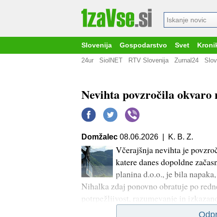
Slovenija
Gospodarstvo
Svet
Kroni
24ur
SiolNET
RTV Slovenija
Zurnal24
Slov
Nevihta povzročila okvaro 
Domžalec
08.06.2026 | K. B. Z.
Včerajšnja nevihta je povzroč
katere danes dopoldne začasno
planina d.o.o., je bila napaka
Nihalka zdaj ponovno obratuje po red
potrpežljivost, razumevanje in izkazan
Odpr