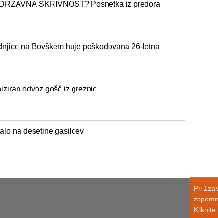
RŽAVNA SKRIVNOST? Posnetka iz predora
Zadnjice na Bovškem huje poškodovana 26-letna
niziran odvoz gošč iz greznic
alo na desetine gasilcev
Pri 1za
zapomni
Kliknite