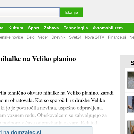
ka
Kultura
Šport
Zabava
Tehnologija
Avtomobilizem
enske novice
Delo
Večer
Dnevnik
Svet24
Nova 24TV
Finance.si
Ne
nihalke na Veliko planino
S
ila tehnično okvaro nihalke na Veliko planino, zaradi
 ni obratovala. Kot so sporočili iz družbe Velika
, ki jo je povzročila nevihta, uspešno odpravljena.
nem voznem redu. Obiskovalcem se zahvaljujejo za
o podporo v času odpravljanja okvare. Related
i na
domzalec.si