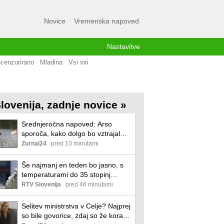
Novice
Vremenska napoved
Nastavitve
cenzurirano
Mladina
Vsi viri
lovenija, zadnje novice »
Srednjeročna napoved: Arso
sporoča, kako dolgo bo vztrajal
novi vročinski val
Zurnal24
pred 10 minutami
Še najmanj en teden bo jasno, s
temperaturami do 35 stopinj
Celzija in brez večjih padavin
RTV Slovenija
pred 46 minutami
Selitev ministrstva v Celje? Najprej
so bile govorice, zdaj so že korak