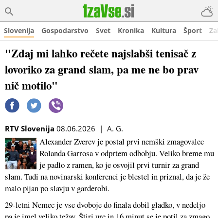
Slovenija
Gospodarstvo
Svet
Kronika
Kultura
Šport
Za
"Zdaj mi lahko rečete najslabši tenisač z
lovoriko za grand slam, pa me ne bo prav
nič motilo"
RTV Slovenija
08.06.2026 | A. G.
Alexander Zverev je postal prvi nemški zmagovalec
Rolanda Garrosa v odprtem odbobju. Veliko breme mu
je padlo z ramen, ko je osvojil prvi turnir za grand
slam. Tudi na novinarski konferenci je blestel in priznal, da je že
malo pijan po slavju v garderobi.
29-letni Nemec je vse dvoboje do finala dobil gladko, v nedeljo
pa je imel veliko težav. Štiri ure in 16 minut se je potil za zmago