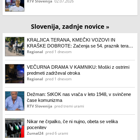
RTV Slovenija
02.07.2026
Slovenija, zadnje novice
»
KRALJICA TERANA, KMEČKI VOZOVI IN
KRAŠKE DOBROTE: Začenja se 54. praznik terana
in pršuta
Regional
pred 1 dnevom
VEČURNA DRAMA V KAMNIKU: Moški z ostrimi
predmeti zadrževal otroka
Regional
pred 1 dnevom
Dežman: StKOK nas vrača v leto 1948, v svinčene
čase komunizma
RTV Slovenija
pred tremi urami
Nikar ne črpalko, če ni nujno, obeta se velika
pocenitev
Zurnal24
pred 6 urami