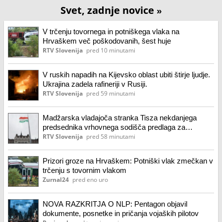
Svet, zadnje novice
»
V trčenju tovornega in potniškega vlaka na
Hrvaškem več poškodovanih, šest huje
RTV Slovenija
pred 10 minutami
V ruskih napadih na Kijevsko oblast ubiti štirje ljudje.
Ukrajina zadela rafineriji v Rusiji.
RTV Slovenija
pred 59 minutami
Madžarska vladajoča stranka Tisza nekdanjega
predsednika vrhovnega sodišča predlaga za
predsednika
RTV Slovenija
pred 58 minutami
Prizori groze na Hrvaškem: Potniški vlak zmečkan v
trčenju s tovornim vlakom
Zurnal24
pred eno uro
NOVA RAZKRITJA O NLP: Pentagon objavil
dokumente, posnetke in pričanja vojaških pilotov