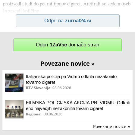
proizvedla tudi do pet milijonov cigaret. Aretirali so sedem oseb
in zasegli količino
Odpri na
zurnal24.si
Odpri
1ZaVse
domačo stran
Povezane novice
»
Italijanska policija pri Vidmu odkrila nezakonito
tovarno cigaret
RTV Slovenija
08.06.2026
FILMSKA POLICIJSKA AKCIJA PRI VIDMU: Odkrili
eno največjih nezakonitih tovarn cigaret
Regional
08.06.2026
Povezane novice
»