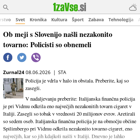
rstvo
Svet
Kronika
Kultura
Šport
Zabava
Tehnologija
Ob meji s Slovenijo našli nezakonito
tovarno: Policisti so obnemeli
Zurnal24
08.06.2026 | STA
Policija je vdrla v halo in obstala. Preberite, kaj so
zasegli.
V nadaljevanju preberite: Italijanska finančna policija
je pri Vidmu odkrila eno največjih nezakonitih tovarn cigaret v
Italiji. Zasegli so tobak v vrednosti 20 milijonov evrov. Aretirali
so sedem oseb. Italijanska finančna policija je na območju občine
Spilimbergo pri Vidmu odkrila nezakonito tovarno cigaret, eno
največjih, kar so jih kdajkoli našli v Italiji. Dnevno je lahko