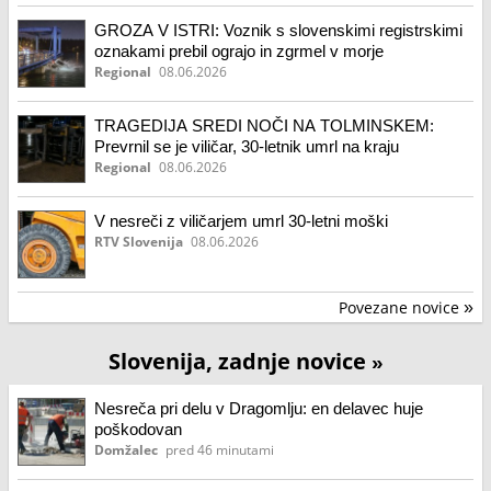
GROZA V ISTRI: Voznik s slovenskimi registrskimi
oznakami prebil ograjo in zgrmel v morje
Regional
08.06.2026
TRAGEDIJA SREDI NOČI NA TOLMINSKEM:
Prevrnil se je viličar, 30-letnik umrl na kraju
Regional
08.06.2026
V nesreči z viličarjem umrl 30-letni moški
RTV Slovenija
08.06.2026
Povezane novice
»
Slovenija, zadnje novice
»
Nesreča pri delu v Dragomlju: en delavec huje
poškodovan
Domžalec
pred 46 minutami