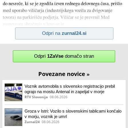
do nesreče, ki se je zgodila izven rednega delovnega časa, prišlo
med uporabo viličarja (industrijskega vozila za dvigovanje
tovora) na parkirišču podjetja. Viličar se je prevrnil Med
manevrom obračanja v levo se je
Odpri na
zurnal24.si
Odpri
1ZaVse
domačo stran
Povezane novice
»
Voznik avtomobila s slovensko registracijo prebil
ograjo na mostu Antenal in zapeljal v morje
RTV Slovenija
08.06.2026
Groza v Istri: Vozilo s slovenskimi tablicami končalo
v morju, voznik je umrl
Zurnal24
08.06.2026