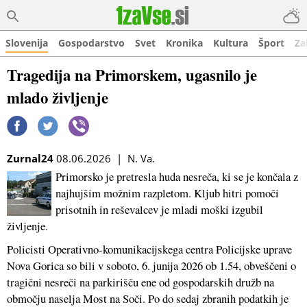
Slovenija
Gospodarstvo
Svet
Kronika
Kultura
Šport
Za
Tragedija na Primorskem, ugasnilo je
mlado življenje
Zurnal24
08.06.2026 | N. Va.
Primorsko je pretresla huda nesreča, ki se je končala z
najhujšim možnim razpletom. Kljub hitri pomoči
prisotnih in reševalcev je mladi moški izgubil
življenje.
Policisti Operativno-komunikacijskega centra Policijske uprave
Nova Gorica so bili v soboto, 6. junija 2026 ob 1.54, obveščeni o
tragični nesreči na parkirišču ene od gospodarskih družb na
območju naselja Most na Soči. Po do sedaj zbranih podatkih je