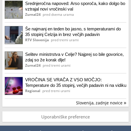
Srednjeročna napoved: Arso sporoča, kako dolgo bo
vztrajal novi vročinski val
Zurnal24
pred dvema urama
Še najmanj en teden bo jasno, s temperaturami do
35 stopinj Celzija in brez večjih padavin
RTV Slovenija
pred tremi urami
Selitev ministrstva v Celje? Najprej so bile govorice,
zdaj so že korak dlje!
Zurnal24
pred tremi urami
VROČINA SE VRAČA Z VSO MOČJO:
Temperature do 35 stopinj, večjih padavin ni na vidiku
Regional
pred tremi urami
Slovenija, zadnje novice
»
Uporabniške preference