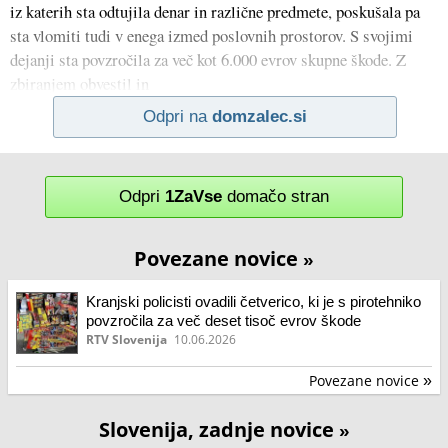
iz katerih sta odtujila denar in različne predmete, poskušala pa
sta vlomiti tudi v enega izmed poslovnih prostorov. S svojimi
dejanji sta povzročila za več kot 6.000 evrov skupne škode. Z
zbiranjem obvestil in
Odpri na
domzalec.si
Odpri
1ZaVse
domačo stran
Povezane novice
»
Kranjski policisti ovadili četverico, ki je s pirotehniko
povzročila za več deset tisoč evrov škode
RTV Slovenija
10.06.2026
Povezane novice
»
Slovenija, zadnje novice
»