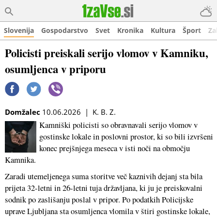
Slovenija
Gospodarstvo
Svet
Kronika
Kultura
Šport
Za
Policisti preiskali serijo vlomov v Kamniku,
osumljenca v priporu
Domžalec
10.06.2026 | K. B. Z.
Kamniški policisti so obravnavali serijo vlomov v
gostinske lokale in poslovni prostor, ki so bili izvršeni
konec prejšnjega meseca v isti noči na območju
Kamnika.
Zaradi utemeljenega suma storitve več kaznivih dejanj sta bila
prijeta 32-letni in 26-letni tuja državljana, ki ju je preiskovalni
sodnik po zaslišanju poslal v pripor. Po podatkih Policijske
uprave Ljubljana sta osumljenca vlomila v štiri gostinske lokale,