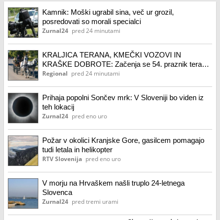
Kamnik: Moški ugrabil sina, več ur grozil,
posredovati so morali specialci
Zurnal24
pred 24 minutami
KRALJICA TERANA, KMEČKI VOZOVI IN
KRAŠKE DOBROTE: Začenja se 54. praznik terana
in pršuta
Regional
pred 24 minutami
Prihaja popolni Sončev mrk: V Sloveniji bo viden iz
teh lokacij
Zurnal24
pred eno uro
Požar v okolici Kranjske Gore, gasilcem pomagajo
tudi letala in helikopter
RTV Slovenija
pred eno uro
V morju na Hrvaškem našli truplo 24-letnega
Slovenca
Zurnal24
pred tremi urami