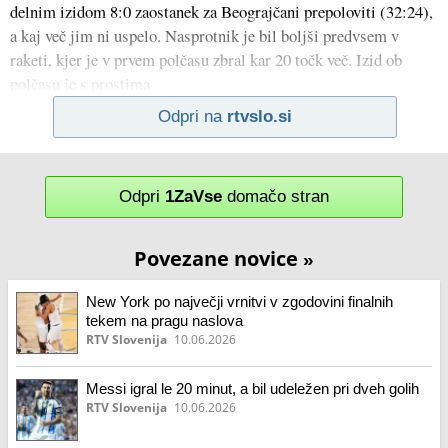
delnim izidom 8:0 zaostanek za Beograjčani prepoloviti (32:24),
a kaj več jim ni uspelo. Nasprotnik je bil boljši predvsem v
raketi, kjer je v prvem polčasu zbral kar 20 točk več. Izid ob
polčasu je s prostima
Odpri na
rtvslo.si
Odpri
1ZaVse
domačo stran
Povezane novice
»
New York po največji vrnitvi v zgodovini finalnih
tekem na pragu naslova
RTV Slovenija
10.06.2026
Messi igral le 20 minut, a bil udeležen pri dveh golih
RTV Slovenija
10.06.2026