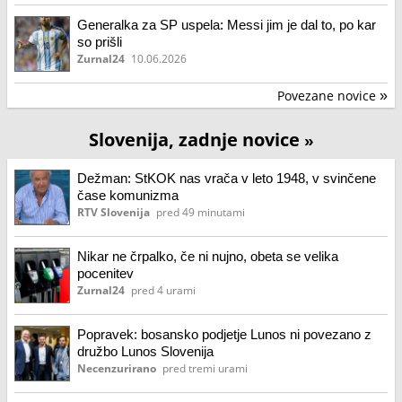
Generalka za SP uspela: Messi jim je dal to, po kar
so prišli
Zurnal24
10.06.2026
Povezane novice
»
Slovenija, zadnje novice
»
Dežman: StKOK nas vrača v leto 1948, v svinčene
čase komunizma
RTV Slovenija
pred 49 minutami
Nikar ne črpalko, če ni nujno, obeta se velika
pocenitev
Zurnal24
pred 4 urami
Popravek: bosansko podjetje Lunos ni povezano z
družbo Lunos Slovenija
Necenzurirano
pred tremi urami