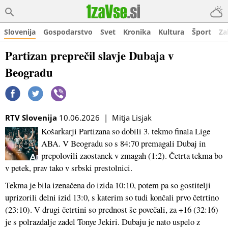
Slovenija
Gospodarstvo
Svet
Kronika
Kultura
Šport
Za
Partizan preprečil slavje Dubaja v
Beogradu
RTV Slovenija
10.06.2026 | Mitja Lisjak
Košarkarji Partizana so dobili 3. tekmo finala Lige
ABA. V Beogradu so s 84:70 premagali Dubaj in
prepolovili zaostanek v zmagah (1:2). Četrta tekma bo
v petek, prav tako v srbski prestolnici.
Tekma je bila izenačena do izida 10:10, potem pa so gostitelji
uprizorili delni izid 13:0, s katerim so tudi končali prvo četrtino
(23:10). V drugi četrtini so prednost še povečali, za +16 (32:16)
je s polrazdalje zadel Tonye Jekiri. Dubaju je nato uspelo z