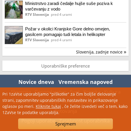
Ministrstvo zaradi čedalje hujše suše poziva k
varčevanju z vodo
RTV Slovenija
pred 4 urami
Požar v okolici Kranjske Gore delno omejen,
gasilcem pomagajo tudi letala in helikopter
RTV Slovenija
pred 4 urami
Slovenija, zadnje novice
»
Uporabniške preference
Novice dneva
Vremenska napoved
Slovenija
Gospodarstvo
Svet
Kronika
Kultura
Pri 1zaVse uporabljamo "piškotke" za čim boljše delovanje
strani, zapomnitev uporabniških nastavitev in prikazovanje
Zabava
Tehnologija
Avtomobilizem
Zdravje
oglasov po meri.
Kliknite tukaj
, če želite izvedeti več o tem, kako
Potovanja
1ZaVse te podatke uporablja.
Pogoji uporabe
Zasebnost uporabnika
Sprejmem