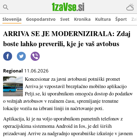
Slovenija
Gospodarstvo
Svet
Kronika
Kultura
Šport
Za
ARRIVA SE JE MODERNIZIRALA: Zdaj
boste lahko preverili, kje je vaš avtobus
Regional
11.06.2026
Koncesionar za javni avtobusni potniški promet
Arriva je vzpostavil brezplačno mobilno aplikacijo
Pelji.se, ki uporabnikom omogoča dostop do podatkov
o vožnjah avtobusov v realnem času, spremljanje trenutne
lokacije vozila na izbrani liniji in načrtovanje poti.
Aplikacija, ki je na voljo uporabnikom pametnih telefonov z
operacijskima sistemoma Android in Ios, je del širših
prizadevanj Arrive za nadgradnjo uporabniške izkušnje v javnem