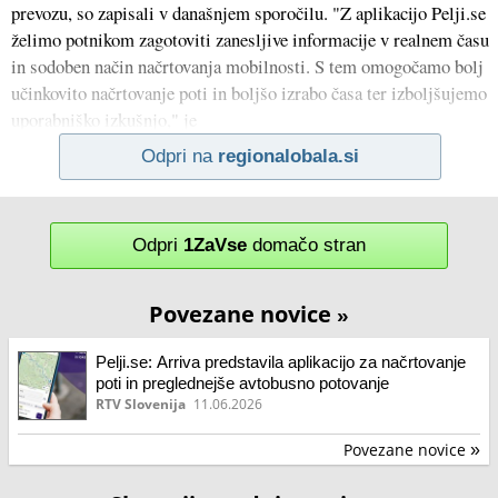
prevozu, so zapisali v današnjem sporočilu. "Z aplikacijo Pelji.se
želimo potnikom zagotoviti zanesljive informacije v realnem času
in sodoben način načrtovanja mobilnosti. S tem omogočamo bolj
učinkovito načrtovanje poti in boljšo izrabo časa ter izboljšujemo
uporabniško izkušnjo," je
Odpri na
regionalobala.si
Odpri
1ZaVse
domačo stran
Povezane novice
»
Pelji.se: Arriva predstavila aplikacijo za načrtovanje
poti in preglednejše avtobusno potovanje
RTV Slovenija
11.06.2026
Povezane novice
»