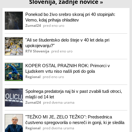
Slovenija, zadnje novice
»
Ponekod bo živo srebro skoraj pri 40 stopinjah:
Vemo, kdaj prihaja ohladitev
Zurnal24
pred eno uro
"Ali se študentsko delo šteje v 40 let dela pri
upokojevanju?"
RTV Slovenija
pred eno uro
KOPER OSTAL PRAZNIH ROK: Primorci v
Ljudskem vrtu niso našli poti do gola
Regional
pred eno uro
Spolnega predatorja naj bi v past zvabili tudi otroci,
mlajši od 14 let
Zurnal24
pred dvema urama
"TEŽKO MI JE, ZELO TEŽKO": Predsednica
čustveno spregovorila o nesreči in gonji, ki je sledila
Regional
pred dvema urama