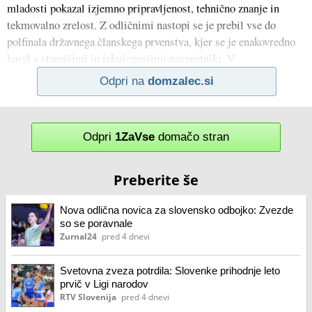
mladosti pokazal izjemno pripravljenost, tehnično znanje in
tekmovalno zrelost. Z odličnimi nastopi se je prebil vse do
polfinala državnega članskega prvenstva, kjer se je enakovredno
kosal s starejšimi in izkušenejšimi nasprotniki. V
Odpri na
domzalec.si
Odpri
1ZaVse
domačo stran
Preberite še
Nova odlična novica za slovensko odbojko: Zvezde
so se poravnale
Zurnal24
pred 4 dnevi
Svetovna zveza potrdila: Slovenke prihodnje leto
prvič v Ligi narodov
RTV Slovenija
pred 4 dnevi