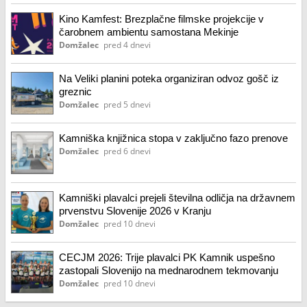
Kino Kamfest: Brezplačne filmske projekcije v
čarobnem ambientu samostana Mekinje
Domžalec
pred 4 dnevi
Na Veliki planini poteka organiziran odvoz gošč iz
greznic
Domžalec
pred 5 dnevi
Kamniška knjižnica stopa v zaključno fazo prenove
Domžalec
pred 6 dnevi
Kamniški plavalci prejeli številna odličja na državnem
prvenstvu Slovenije 2026 v Kranju
Domžalec
pred 10 dnevi
CECJM 2026: Trije plavalci PK Kamnik uspešno
zastopali Slovenijo na mednarodnem tekmovanju
Domžalec
pred 10 dnevi