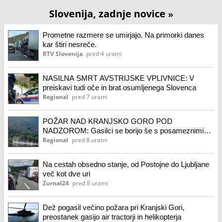
Slovenija, zadnje novice
»
Prometne razmere se umirjajo. Na primorki danes
kar štiri nesreče.
RTV Slovenija
pred 4 urami
NASILNA SMRT AVSTRIJSKE VPLIVNICE: V
preiskavi tudi oče in brat osumljenega Slovenca
Regional
pred 7 urami
POŽAR NAD KRANJSKO GORO POD
NADZOROM: Gasilci se borijo še s posameznimi
žarišči
Regional
pred 8 urami
Na cestah obsedno stanje, od Postojne do Ljubljane
več kot dve uri
Zurnal24
pred 8 urami
Dež pogasil večino požara pri Kranjski Gori,
preostanek gasijo air tractorji in helikopterja