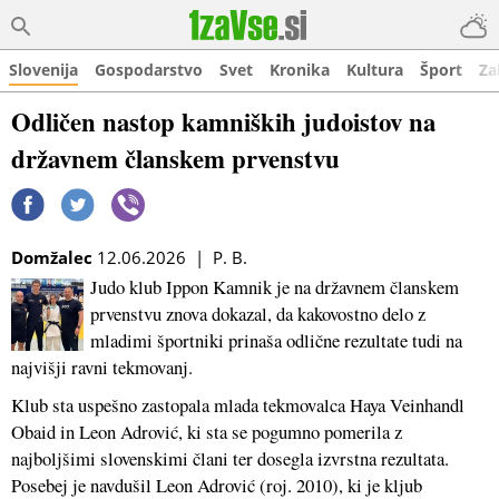
Slovenija
Gospodarstvo
Svet
Kronika
Kultura
Šport
Za
Odličen nastop kamniških judoistov na
državnem članskem prvenstvu
Domžalec
12.06.2026 | P. B.
Judo klub Ippon Kamnik je na državnem članskem
prvenstvu znova dokazal, da kakovostno delo z
mladimi športniki prinaša odlične rezultate tudi na
najvišji ravni tekmovanj.
Klub sta uspešno zastopala mlada tekmovalca Haya Veinhandl
Obaid in Leon Adrović, ki sta se pogumno pomerila z
najboljšimi slovenskimi člani ter dosegla izvrstna rezultata.
Posebej je navdušil Leon Adrović (roj. 2010), ki je kljub