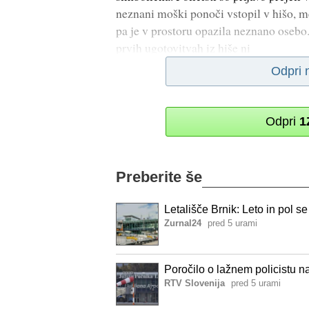
neznani moški ponoči vstopil v hišo, me
pa je v prostoru opazila neznano osebo.
prvih ugotovitvah iz hiše ni
Odpri 
Odpri
1
Preberite še
Letališče Brnik: Leto in pol se
Zurnal24
pred 5 urami
Poročilo o lažnem policistu na
RTV Slovenija
pred 5 urami