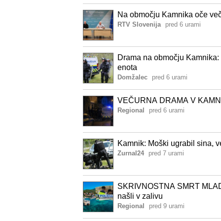
Na območju Kamnika oče več u
RTV Slovenija
pred 6 urami
Drama na območju Kamnika: m
enota
Domžalec
pred 6 urami
VEČURNA DRAMA V KAMNIKU: 
Regional
pred 6 urami
Kamnik: Moški ugrabil sina, ve
Zurnal24
pred 7 urami
SKRIVNOSTNA SMRT MLADE
našli v zalivu
Regional
pred 9 urami