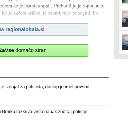
dtem ko je lastnica spala. Prebudil jo je ropot, nato
 Ko je začela kričati, je osumljenec pobegnil. Po
na
regionalobala.si
ZaVse
domačo stran
 je izdajal za policista, dostop je imel povsod
 Brniku razkriva vrsto napak znotraj policije