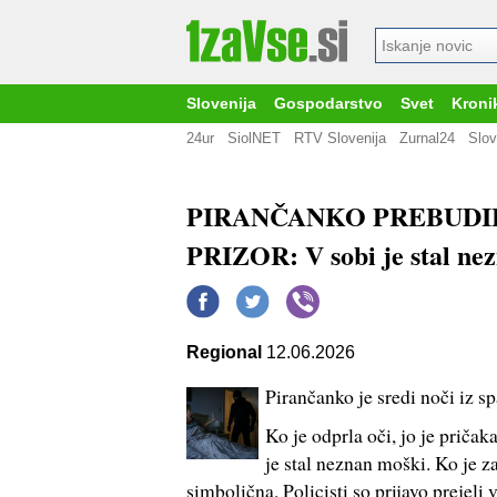
Slovenija
Gospodarstvo
Svet
Kroni
24ur
SiolNET
RTV Slovenija
Zurnal24
Slov
PIRANČANKO PREBUDI
PRIZOR: V sobi je stal ne
Regional
12.06.2026
Pirančanko je sredi noči iz s
Ko je odprla oči, jo je priča
je stal neznan moški. Ko je za
simbolična. Policisti so prijavo prejeli