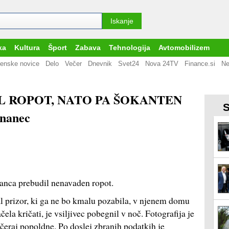
ka
Kultura
Šport
Zabava
Tehnologija
Avtomobilizem
enske novice
Delo
Večer
Dnevnik
Svet24
Nova 24TV
Finance.si
Ne
L ROPOT, NATO PA ŠOKANTEN
S
znanec
panca prebudil nenavaden ropot.
kal prizor, ki ga ne bo kmalu pozabila, v njenem domu
čela kričati, je vsiljivec pobegnil v noč. Fotografija je
 včeraj popoldne. Po doslej zbranih podatkih je