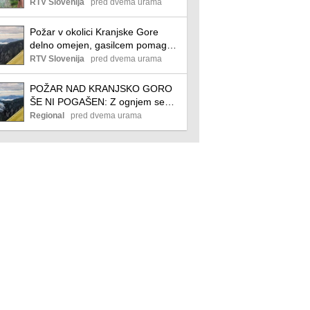
RTV Slovenija
pred dvema urama
Požar v okolici Kranjske Gore
delno omejen, gasilcem pomagajo
tudi letala in helikopter
RTV Slovenija
pred dvema urama
POŽAR NAD KRANJSKO GORO
ŠE NI POGAŠEN: Z ognjem se
borijo air tractorji in vojaški
Regional
pred dvema urama
helikopter (FOTO, VIDEO)