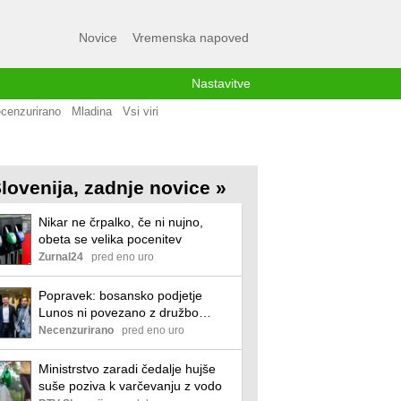
Novice
Vremenska napoved
Nastavitve
cenzurirano
Mladina
Vsi viri
lovenija, zadnje novice »
Nikar ne črpalko, če ni nujno,
obeta se velika pocenitev
Zurnal24
pred eno uro
Popravek: bosansko podjetje
Lunos ni povezano z družbo
Lunos Slovenija
Necenzurirano
pred eno uro
Ministrstvo zaradi čedalje hujše
suše poziva k varčevanju z vodo