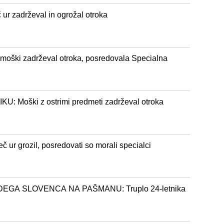
r zadrževal in ogrožal otroka
oški zadrževal otroka, posredovala Specialna
Moški z ostrimi predmeti zadrževal otroka
č ur grozil, posredovati so morali specialci
GA SLOVENCA NA PAŠMANU: Truplo 24-letnika