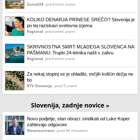
Zurnal24
pred tremi urami
KOLIKO DENARJA PRINESE SREČO? Slovenija je
po tej raziskavi svetovna izjema
Regional
pred tremi urami
SKRIVNOSTNA SMRT MLADEGA SLOVENCA NA
PAŠMANU: Truplo 24-letnika našli v zalivu
Regional
pred tremi urami
Za nekaj stopinj se je ohladilo, večjih količin dežja ne
bo
RTV Slovenija
pred 5 urami
Slovenija, zadnje novice
»
Novo podjetje, stari obrazi: sindikati od Luke Koper
zahtevajo odgovore
Necenzurirano
pred 46 minutami