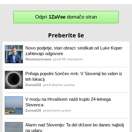
Odpri
1ZaVse
domačo stran
Preberite še
Novo podjetje, stari obrazi: sindikati od Luke Koper
zahtevajo odgovore
Necenzurirano
pred 46 minutami
Prihaja popolni Sončev mrk: V Sloveniji bo viden iz
teh lokacij
Zurnal24
pred dvema urama
V morju na Hrvaškem našli truplo 24-letnega
Slovenca
Zurnal24
pred tremi urami
Alarm nad Slovenijo: Ta del države bo danes najbolj
na udaru