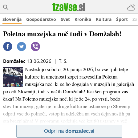
Slovenija
Gospodarstvo
Svet
Kronika
Kultura
Šport
Za
Poletna muzejska noč tudi v Domžalah!
Domžalec
13.06.2026 | T. S.
Naslednjo soboto, 20. junija 2026, bo vse ljubitelje
kulture in umetnosti zopet razveselila Poletna
muzejska noč, ki se bo dogajala v muzejih in galerijah
po celi Sloveniji, tudi v naših Domžalah! Kakšen program vas
čaka? Na Poletno muzejsko noč, ki je že 24. po vrsti, bodo
številni muzeji, galerije in druge kulturne ustanove po Sloveniji
odprti vse do polnoči, vstop in udeležba na vseh dejavnostih pa
sta brezplačna! V programu sodeluje več kot 80 ustanov v več
Odpri na
domzalec.si