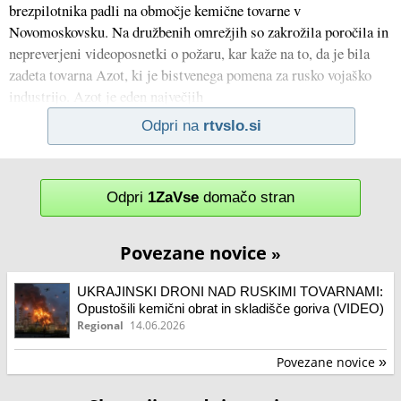
brezpilotnika padli na območje kemične tovarne v
Novomoskovsku. Na družbenih omrežjih so zakrožila poročila in
nepreverjeni videoposnetki o požaru, kar kaže na to, da je bila
zadeta tovarna Azot, ki je bistvenega pomena za rusko vojaško
industrijo. Azot je eden največjih
Odpri na
rtvslo.si
Odpri
1ZaVse
domačo stran
Povezane novice
»
UKRAJINSKI DRONI NAD RUSKIMI TOVARNAMI:
Opustošili kemični obrat in skladišče goriva (VIDEO)
Regional
14.06.2026
Povezane novice
»