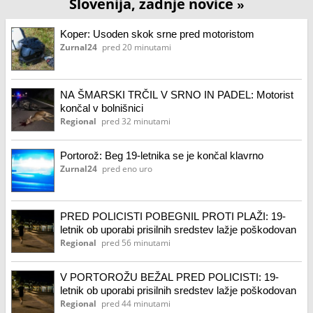
Slovenija, zadnje novice
»
Koper: Usoden skok srne pred motoristom
Zurnal24
pred 20 minutami
NA ŠMARSKI TRČIL V SRNO IN PADEL: Motorist
končal v bolnišnici
Regional
pred 32 minutami
Portorož: Beg 19-letnika se je končal klavrno
Zurnal24
pred eno uro
PRED POLICISTI POBEGNIL PROTI PLAŽI: 19-
letnik ob uporabi prisilnih sredstev lažje poškodovan
Regional
pred 56 minutami
V PORTOROŽU BEŽAL PRED POLICISTI: 19-
letnik ob uporabi prisilnih sredstev lažje poškodovan
Regional
pred 44 minutami