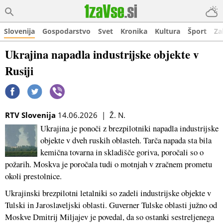
Slovenija
Gospodarstvo
Svet
Kronika
Kultura
Šport
Za
Ukrajina napadla industrijske objekte v
Rusiji
RTV Slovenija
14.06.2026 | Ž. N.
Ukrajina je ponoči z brezpilotniki napadla industrijske
objekte v dveh ruskih oblasteh. Tarča napada sta bila
kemična tovarna in skladišče goriva, poročali so o
požarih. Moskva je poročala tudi o motnjah v zračnem prometu
okoli prestolnice.
Ukrajinski brezpilotni letalniki so zadeli industrijske objekte v
Tulski in Jaroslaveljski oblasti. Guverner Tulske oblasti južno od
Moskve Dmitrij Miljajev je povedal, da so ostanki sestreljenega