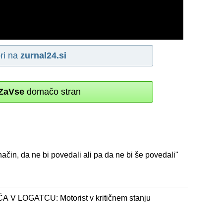
ri na
zurnal24.si
ZaVse
domačo stran
ačin, da ne bi povedali ali pa da ne bi še povedali"
LOGATCU: Motorist v kritičnem stanju