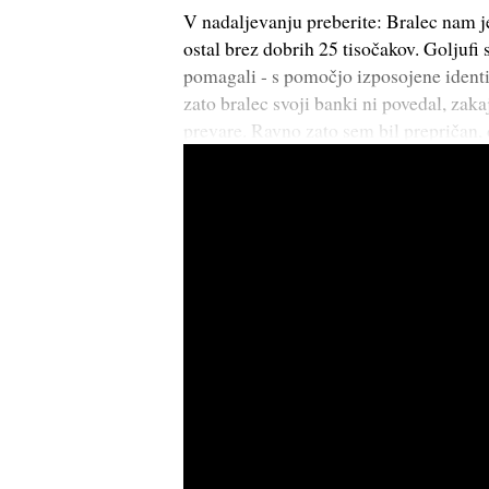
V nadaljevanju preberite: Bralec nam je
ostal brez dobrih 25 tisočakov. Goljufi 
pomagali - s pomočjo izposojene identit
zato bralec svoji banki ni povedal, zaka
prevare. Ravno zato sem bil prepričan, 