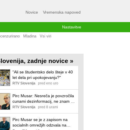
Novice
Vremenska napoved
Nastavitve
cenzurirano
Mladina
Vsi viri
lovenija, zadnje novice »
“Ali se študentsko delo šteje v 40
let dela pri upokojevanju?"
RTV Slovenija
pred eno uro
Pirc Musar: Nesreča je povzročila
cunami dezinformacij, ne znam ga
ustaviti
RTV Slovenija
pred 8 urami
Pirc Musar se je z zapisom na
socialnih omrežjih odzvala na