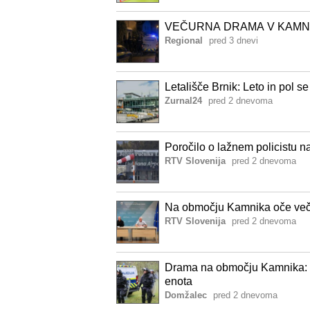
VEČURNA DRAMA V KAMNIKU: 
Regional
pred 3 dnevi
Letališče Brnik: Leto in pol se
Zurnal24
pred 2 dnevoma
Poročilo o lažnem policistu na
RTV Slovenija
pred 2 dnevoma
Na območju Kamnika oče več u
RTV Slovenija
pred 2 dnevoma
Drama na območju Kamnika: m
enota
Domžalec
pred 2 dnevoma