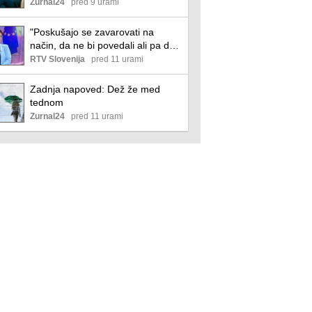
obtožbe
Zurnal24
pred 9 urami
"Poskušajo se zavarovati na
način, da ne bi povedali ali pa da
ne bi še povedali"
RTV Slovenija
pred 11 urami
Zadnja napoved: Dež že med
tednom
Zurnal24
pred 11 urami