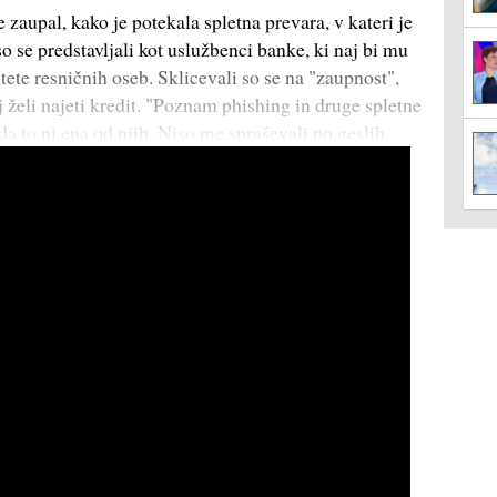
 zaupal, kako je potekala spletna prevara, v kateri je
so se predstavljali kot uslužbenci banke, ki naj bi mu
ete resničnih oseb. Sklicevali so se na "zaupnost",
j želi najeti kredit. "Poznam phishing in druge spletne
da to ni ena od njih. Niso me spraševali po geslih,