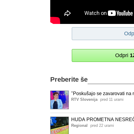
Odp
Odpri
1
Preberite še
"Poskušajo se zavarovati na n
RTV Slovenija
pred 11 urami
HUDA PROMETNA NESREČA V 
Regional
pred 22 urami