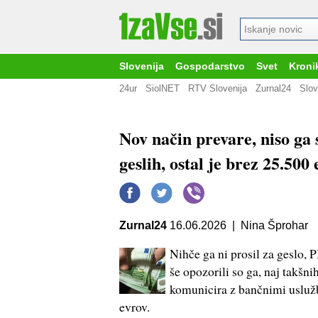
Slovenija
Gospodarstvo
Svet
Kroni
24ur
SiolNET
RTV Slovenija
Zurnal24
Slov
Nov način prevare, niso ga s
geslih, ostal je brez 25.500
Zurnal24
16.06.2026 | Nina Šprohar
Nihče ga ni prosil za geslo, 
še opozorili so ga, naj takšni
komunicira z bančnimi uslužb
evrov.