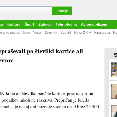
ka
Kultura
Šport
Zabava
Tehnologija
Avtomobilizem
enske novice
Delo
Večer
Dnevnik
Svet24
Nova 24TV
Finance.si
Ne
praševali po številki kartice ali
S
 evrov
PIN-kodo ali številko bančne kartice, prav nasprotno –
h podatkov nikoli ne razkriva. Prepričan je bil, da
enci, a je nekaj dni pozneje vseeno ostal brez 25.500