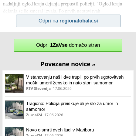
nadaljnji ogled kraja dejanja prepustil policiji. "Ogled kraja
dejanja se še zmeraj izvaja. Po prvih ugotovitvah
Odpri na
regionalobala.si
Odpri
1ZaVse
domačo stran
Povezane novice
»
V stanovanju našli dve trupli: po prvih ugotovitvah
moški umoril žensko in nato storil samomor
RTV Slovenija
17.06.2026
Tragično: Policija preiskuje ali je šlo za umor in
samomor
Zurnal24
17.06.2026
Novo o smrti dveh ljudi v Mariboru
Zurnal24
17.06.2026