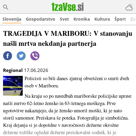
Slovenija
Gospodarstvo
Svet
Kronika
Kultura
Šport
Za
TRAGEDIJA V MARIBORU: V stanovanju
našli mrtva nekdanja partnerja
Regional
17.06.2026
Policisti so bili danes zjutraj obveščeni o smrti dveh
oseb v Mariboru.
Na kraju so po navedbah mariborske policijske uprave
našli mrtvo 62-letno žensko in 63-letnega moškega. Prve
ugotovitve nakazujejo, da je žensko umoril moški, ki je nato
storil samomor. Preiskava še poteka. Fotografija je simbolična.
Kraj dejanja si je dopoldne v navzočnosti dežurne okrožne
državne tožilke ogledal dežurni preiskovalni sodnik, ki je