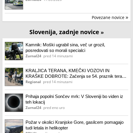
Povezane novice
»
Slovenija, zadnje novice
»
Kamnik: Moški ugrabil sina, več ur grozil,
posredovati so morali specialci
Zurnal24
pred 14 minutami
KRALJICA TERANA, KMEČKI VOZOVI IN
KRAŠKE DOBROTE: Začenja se 54. praznik terana
in pršuta
Regional
pred 14 minutami
Prihaja popolni Sončev mrk: V Sloveniji bo viden iz
teh lokacij
Zurnal24
pred eno uro
Požar v okolici Kranjske Gore, gasilcem pomagajo
tudi letala in helikopter