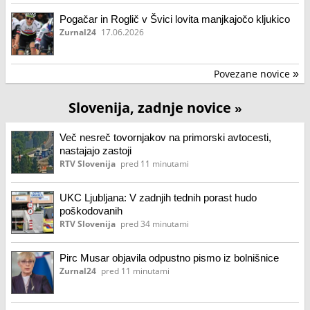
Pogačar in Roglič v Švici lovita manjkajočo kljukico
Zurnal24
17.06.2026
Povezane novice
»
Slovenija, zadnje novice
»
Več nesreč tovornjakov na primorski avtocesti,
nastajajo zastoji
RTV Slovenija
pred 11 minutami
UKC Ljubljana: V zadnjih tednih porast hudo
poškodovanih
RTV Slovenija
pred 34 minutami
Pirc Musar objavila odpustno pismo iz bolnišnice
Zurnal24
pred 11 minutami