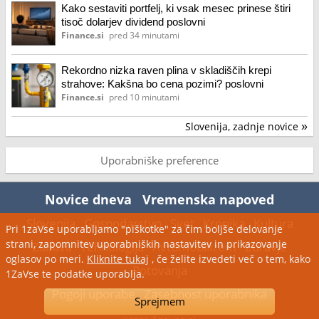
Kako sestaviti portfelj, ki vsak mesec prinese štiri
tisoč dolarjev dividend poslovni
Finance.si
pred 34 minutami
Rekordno nizka raven plina v skladiščih krepi
strahove: Kakšna bo cena pozimi? poslovni
Finance.si
pred 10 minutami
Slovenija, zadnje novice
»
Uporabniške preference
Novice dneva
Vremenska napoved
Slovenija
Gospodarstvo
Svet
Kronika
Kultura
Pri 1zaVse uporabljamo "piškotke" za čim boljše delovanje
strani, zapomnitev uporabniških nastavitev in prikazovanje
Zabava
Tehnologija
Avtomobilizem
Zdravje
oglasov po meri.
Kliknite tukaj
, če želite izvedeti več o tem, kako
Potovanja
1ZaVse te podatke uporablja.
Pogoji uporabe
Zasebnost uporabnika
Sprejmem