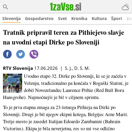
Slovenija
Gospodarstvo
Svet
Kronika
Kultura
Šport
Za
Tratnik pripravil teren za Pithiejevo slavje
na uvodni etapi Dirke po Sloveniji
RTV Slovenija
17.06.2026 | S. J., D. S. M.
Uvodno etapo 32. Dirke po Sloveniji, ki se je začela v
Velenju, tradicionalno pa končala v Rogaški Slatini, je
dobil Novozelandec Laurence Pithie (Red Bull Bora
Hansgrohe). Najmočnejši je bil v ciljnem sprintu.
To je prva etapna zmaga za 23-letnega Pithieja na Dirki po
Sloveniji. Drugi je bil njegov ekipni kolega, Belgijec Arne Marit.
Tretje mesto je zasedel Italijan Edoardo Zambanini (Bahrain
Victorius). Ekipa je bila neverjetna, res so mi vse odlično