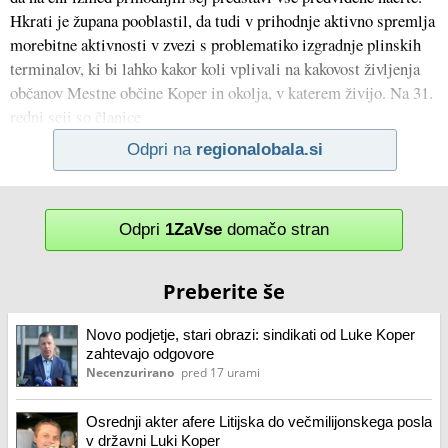
Hkrati je župana pooblastil, da tudi v prihodnje aktivno spremlja
morebitne aktivnosti v zvezi s problematiko izgradnje plinskih
terminalov, ki bi lahko kakor koli vplivali na kakovost življenja
občanov Mestne občine Koper in okolja, v katerem živijo. Na 31.
redni seji so članice
Odpri na
regionalobala.si
Odpri
1ZaVse
domačo stran
Preberite še
Novo podjetje, stari obrazi: sindikati od Luke Koper
zahtevajo odgovore
Necenzurirano
pred 17 urami
Osrednji akter afere Litijska do večmilijonskega posla
v državni Luki Koper