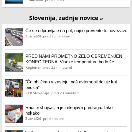
Slovenija, zadnje novice
»
Če se odpravljate na pot, nujno preverite to povezavo
Zurnal24
pred 23 minutami
PRED NAMI PROMETNO ZELO OBREMENJEN
KONEC TEDNA: Visoke temperature bodo še
vztrajale
Regional
pred 22 minutami
"Če obtičimo v zastoju, naš avtomobil deluje kot
pečica"
RTV Slovenija
pred 23 minutami
Radi bi shujšali, a je zelenjava predraga. Tako
nekako
Zurnal24
pred eno uro