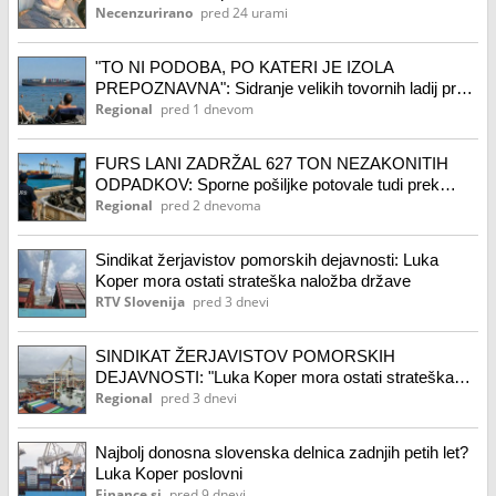
Necenzurirano
pred 24 urami
"TO NI PODOBA, PO KATERI JE IZOLA
PREPOZNAVNA": Sidranje velikih tovornih ladij pred
obalo razburja domačine
Regional
pred 1 dnevom
FURS LANI ZADRŽAL 627 TON NEZAKONITIH
ODPADKOV: Sporne pošiljke potovale tudi prek
Luke Koper
Regional
pred 2 dnevoma
Sindikat žerjavistov pomorskih dejavnosti: Luka
Koper mora ostati strateška naložba države
RTV Slovenija
pred 3 dnevi
SINDIKAT ŽERJAVISTOV POMORSKIH
DEJAVNOSTI: "Luka Koper mora ostati strateška
naložba države"
Regional
pred 3 dnevi
Najbolj donosna slovenska delnica zadnjih petih let?
Luka Koper poslovni
Finance.si
pred 9 dnevi