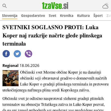
Slovenija
Gospodarstvo
Svet
Kronika
Kultura
Šport
Za
SVETNIKI SOGLASNO PROTI: Luka
Koper naj razkrije načrte glede plinskega
terminala
Regional
18.06.2026
Občinski svet Mestne občine Koper je na današnji
občinski seji obravnaval gradivo o domnevnih načrtih
Luke Koper o gradnji plinskega terminala in pretovoru
utekočinjenega naftnega plina sredi Koprskega zaliva.
Občinski svet je odločno nasprotoval sleherni gradnji plinskih
terminalov na območju Tržaškega zaliva in Luko Koper pozval,
da na eni izmed prihodnjih sej predstavi vse predvidene načrte.