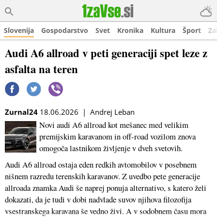
Slovenija
Gospodarstvo
Svet
Kronika
Kultura
Šport
Za
Audi A6 allroad v peti generaciji spet leze z
asfalta na teren
Zurnal24
18.06.2026 | Andrej Leban
Novi audi A6 allroad kot mešanec med velikim
premijskim karavanom in off-road vozilom znova
omogoča lastnikom življenje v dveh svetovih.
Audi A6 allroad ostaja eden redkih avtomobilov v posebnem
nišnem razredu terenskih karavanov. Z uvedbo pete generacije
allroada znamka Audi še naprej ponuja alternativo, s katero želi
dokazati, da je tudi v dobi nadvlade suvov njihova filozofija
vsestranskega karavana še vedno živi. A v sodobnem času mora