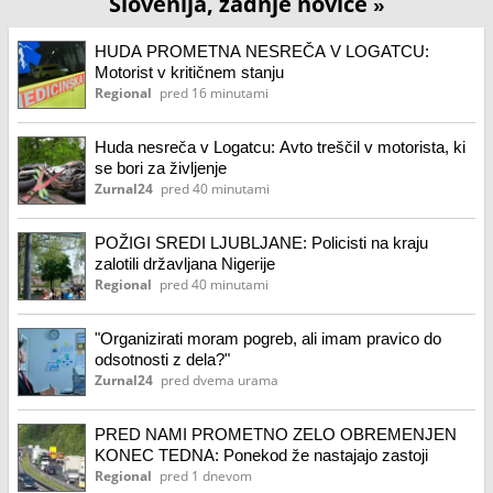
Slovenija, zadnje novice
»
HUDA PROMETNA NESREČA V LOGATCU:
Motorist v kritičnem stanju
Regional
pred 16 minutami
Huda nesreča v Logatcu: Avto treščil v motorista, ki
se bori za življenje
Zurnal24
pred 40 minutami
POŽIGI SREDI LJUBLJANE: Policisti na kraju
zalotili državljana Nigerije
Regional
pred 40 minutami
"Organizirati moram pogreb, ali imam pravico do
odsotnosti z dela?"
Zurnal24
pred dvema urama
PRED NAMI PROMETNO ZELO OBREMENJEN
KONEC TEDNA: Ponekod že nastajajo zastoji
Regional
pred 1 dnevom