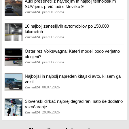
Audi presenetil z največjim in najbolj tehnološkim
SUV-jem: prvič tudi s številko 9
Zurnal24
pred 10 dnevi
10 najbolj zanesljivih avtomobilov po 150.000
kilometrih
Zurnal24
pred 13 dnevi
Oster rez Volkswagna: Kateri modeli bodo verjetno
ukinjeni?
Zurnal24
pred 17 dnevi
Najboljši in najbolj napreden kitajski avto, ki sem ga
vozil
Zurnal24
08.07.2026
Slovenski dirkač najprej degradiran, nato še dodatno
razočaranje
Zurnal24
29.06.2026