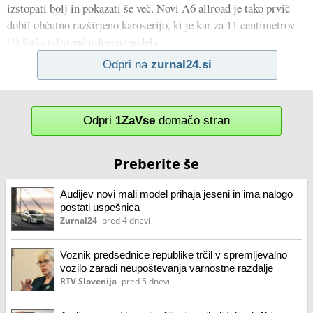
izstopati bolj in pokazati še več. Novi A6 allroad je tako prvič
dobil občutno razširjeno karoserijo, ki je kar za 11 centimetrov
(!) širša od standardnega modela
Odpri na
zurnal24.si
Odpri
1ZaVse
domačo stran
Preberite še
Audijev novi mali model prihaja jeseni in ima nalogo
postati uspešnica
Zurnal24
pred 4 dnevi
Voznik predsednice republike trčil v spremljevalno
vozilo zaradi neupoštevanja varnostne razdalje
RTV Slovenija
pred 5 dnevi