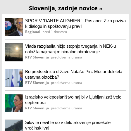
Slovenija, zadnje novice
»
SPOR V 'DANTE ALIGHIERI': Poslanec Ziza poziva
k dialogu in spoštovanju pravil
Regional
pred 1 dnevom
Vlada razglasila nižjo stopnjo tveganja in NEK-u
naložila najmanj minimalno obratovanje
RTV Slovenija
pred dvema urama
Bo predsednico države Natašo Pirc Musar doletela
ustavna obtožba?
RTV Slovenija
pred dvema urama
Izraelsko veleposlaništvo naj bi v Ljubljani zaživelo
septembra
RTV Slovenija
pred dvema urama
Silovite nevihte so v delu Slovenije presekale
vročinski val