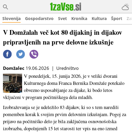
Slovenija
Gospodarstvo
Svet
Kronika
Kultura
Šport
Za
V Domžalah več kot 80 dijakinj in dijakov
pripravljenih na prve delovne izkušnje
Domžalec
19.06.2026 | Uredništvo
V ponedeljek, 15. junija 2026, je v veliki dvorani
Kulturnega doma Franca Bernika Domžale potekalo
obvezno usposabljanje za dijake, ki bodo letos
vključeni v program počitniškega dela mladih.
Izobraževanja se je udeležilo 83 dijakov, ki so s tem naredili
pomemben korak k svojim prvim delovnim izkušnjam. Pogoj za
prijavo na počitniško delo je bila zaključena osnovnošolska
izobrazba, dopolnjenih 15 let starosti ter vpis na eno izmed