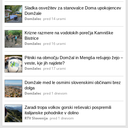
Sladka osvežitev za stanovalce Doma upokojencev
Domžale
Domžalec
pred 14 urami
Krizne razmere na vodotokih porečja Kamniške
Bistrice
Domžalec
pred 16 urami
Pitniki na območju Domžal in Mengša rešujejo žejo –
veste, kje jih najdete?
Domžalec
pred 17 urami
Domžale med le osmimi slovenskimi občinami brez
dolga
Domžalec
pred 1 dnevom
Zaradi tropa volkov gorski reševalci pospremili
italijanske pohodnike v dolino
RTV Slovenija
pred 1 dnevom