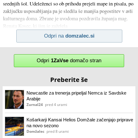
srednjih šol. Udeleženci so ob prihodu prejeli mape in pisala, po
zaključku usposabljanja pa je sledila še manjša pogostitev v avli
kulturnega doma. Zbrane je uvodoma pozdravila županja mag.
Renata Kosec, ki jim je zaželela
Odpri na
domzalec.si
Odpri
1ZaVse
domačo stran
Preberite še
Newcastle za trenerja pripeljal Nemca iz Savdske
Arabije
Zurnal24
pred 4 urami
Košarkarji Kansai Helios Domžale začenjajo priprave
na novo sezono
Domžalec
pred 8 urami