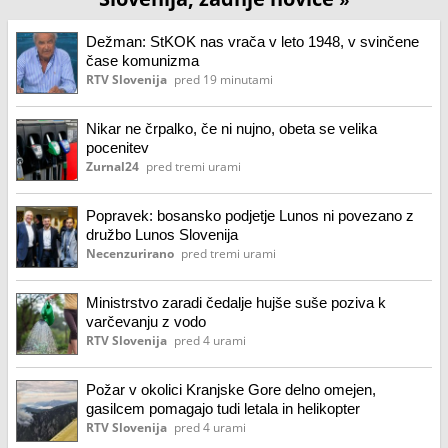
Dežman: StKOK nas vrača v leto 1948, v svinčene
čase komunizma
RTV Slovenija
pred 19 minutami
Nikar ne črpalko, če ni nujno, obeta se velika
pocenitev
Zurnal24
pred tremi urami
Popravek: bosansko podjetje Lunos ni povezano z
družbo Lunos Slovenija
Necenzurirano
pred tremi urami
Ministrstvo zaradi čedalje hujše suše poziva k
varčevanju z vodo
RTV Slovenija
pred 4 urami
Požar v okolici Kranjske Gore delno omejen,
gasilcem pomagajo tudi letala in helikopter
RTV Slovenija
pred 4 urami