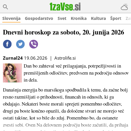
Slovenija
Gospodarstvo
Svet
Kronika
Kultura
Šport
Za
Dnevni horoskop za soboto, 20. junija 2026
Zurnal24
19.06.2026 | Astrolife.si
Dan bo zahteval več prilagajanja, potrpežljivosti in
premišljenih odločitev, predvsem na področju odnosov
in dela.
Današnja energija bo marsikoga spodbudila k temu, da začne bolj
resno razmišljati o prihodnosti, financah in odnosih, ki ga
obdajajo. Nekateri boste morali sprejeti pomembno odločitev,
drugi pa boste končno opazili, da določene stvari ne morejo več
ostati takšne, kot so bile do zdaj. Pomembno bo, da ostanete
zvesti sebi. Oven Na delovnem področju boste začutili, da prihaja