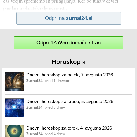
čas večjih sprememb in prilagajanja. Ker bo luna v devici
poudarila občutek odgovornosti,
Odpri na
zurnal24.si
Odpri
1ZaVse
domačo stran
Horoskop
»
Dnevni horoskop za petek, 7. avgusta 2026
Zurnal24
pred 1 dnevom
Dnevni horoskop za sredo, 5. avgusta 2026
Zurnal24
pred 3 dnevi
Dnevni horoskop za torek, 4. avgusta 2026
Zurnal24
pred 4 dnevi