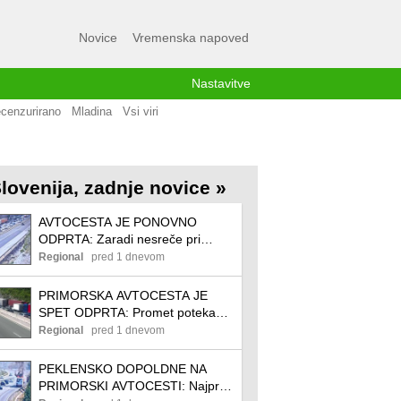
Novice
Vremenska napoved
Nastavitve
cenzurirano
Mladina
Vsi viri
lovenija, zadnje novice »
AVTOCESTA JE PONOVNO
ODPRTA: Zaradi nesreče pri
Postojni večkilometrski zastoj
Regional
pred 1 dnevom
PRIMORSKA AVTOCESTA JE
SPET ODPRTA: Promet poteka
čez počivališče
Regional
pred 1 dnevom
PEKLENSKO DOPOLDNE NA
PRIMORSKI AVTOCESTI: Najprej