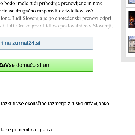
bodo imele tudi prihodnje prenovljene in nove
prinaša drugačno razporeditev izdelkov, več
lone. Lidl Slovenija je po enotedenski prenovi odprl
ti 150. Gre za prvo Lidlovo poslovalnico v Sloveniji,
ri na
zurnal24.si
ZaVse
domačo stran
razkriti vse okoliščine razmerja z rusko državljanko
ata se pomembna igralca