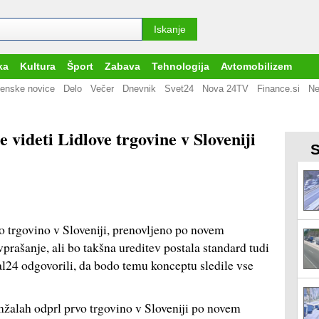
ka
Kultura
Šport
Zabava
Tehnologija
Avtomobilizem
enske novice
Delo
Večer
Dnevnik
Svet24
Nova 24TV
Finance.si
Ne
 videti Lidlove trgovine v Sloveniji
S
o trgovino v Sloveniji, prenovljeno po novem
ašanje, ali bo takšna ureditev postala standard tudi
al24 odgovorili, da bodo temu konceptu sledile vse
mžalah odprl prvo trgovino v Sloveniji po novem