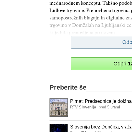
mednarodnem konceptu. Takšno podobo 
Lidlove trgovine. Prenovljena trgovina 
samopostrežnih blagajn in digitalne zas
trgovino v Domžalah na Ljubljanski ces
ki je bila prenovljena po novem
Odp
Odpri
1
Preberite še
Pirnat: Predsednica je dolžna 
RTV Slovenija
pred 5 urami
Slovenija brez Dončića, vrač