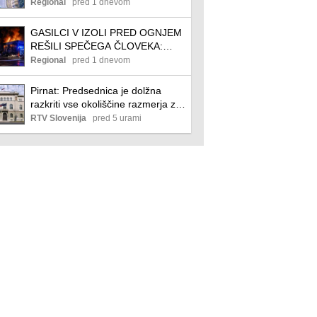
verižno trčenje, nato še goreči
Regional
pred 1 dnevom
tovornjak (FOTO)
GASILCI V IZOLI PRED OGNJEM
REŠILI SPEČEGA ČLOVEKA:
Požar industrijske hale povzročil
Regional
pred 1 dnevom
ogromno škodo
Pirnat: Predsednica je dolžna
razkriti vse okoliščine razmerja z
rusko državljanko
RTV Slovenija
pred 5 urami