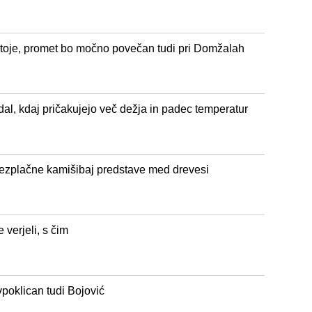
stoje, promet bo močno povečan tudi pri Domžalah
al, kdaj pričakujejo več dežja in padec temperatur
ezplačne kamišibaj predstave med drevesi
 verjeli, s čim
vpoklican tudi Bojović