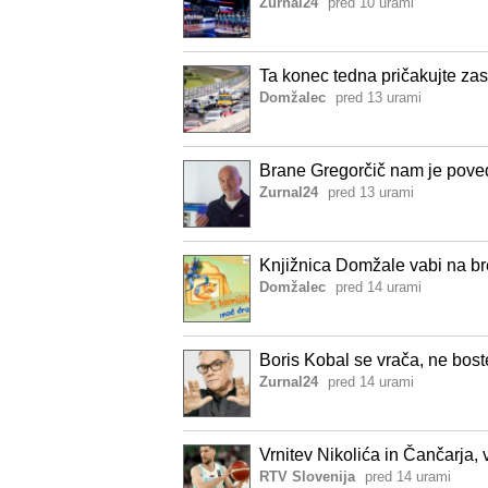
Zurnal24
pred 10 urami
Ta konec tedna pričakujte za
Domžalec
pred 13 urami
Brane Gregorčič nam je poved
Zurnal24
pred 13 urami
Knjižnica Domžale vabi na br
Domžalec
pred 14 urami
Boris Kobal se vrača, ne boste
Zurnal24
pred 14 urami
Vrnitev Nikolića in Čančarja, 
RTV Slovenija
pred 14 urami