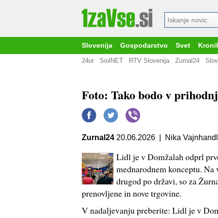
Slovenija
Gospodarstvo
Svet
Kroni
24ur
SiolNET
RTV Slovenija
Zurnal24
Slov
Foto: Tako bodo v prihodnje
Zurnal24
20.06.2026 | Nika Vajnhandl
Lidl je v Domžalah odprl prv
mednarodnem konceptu. Na vpr
drugod po državi, so za Žurn
prenovljene in nove trgovine.
V nadaljevanju preberite: Lidl je v Do