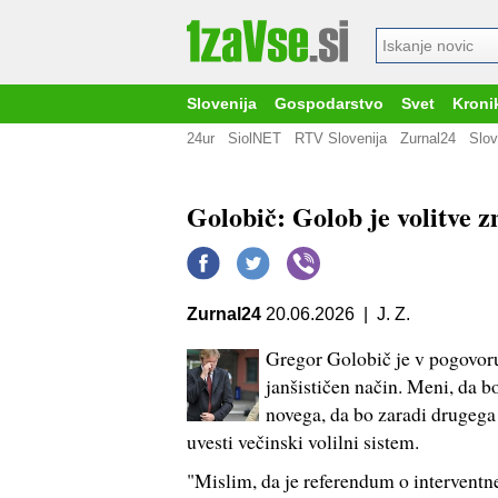
Slovenija
Gospodarstvo
Svet
Kroni
24ur
SiolNET
RTV Slovenija
Zurnal24
Slov
Golobič: Golob je volitve z
Zurnal24
20.06.2026 | J. Z.
Gregor Golobič je v pogovoru
janšističen način. Meni, da 
novega, da bo zaradi drugega 
uvesti večinski volilni sistem.
"Mislim, da je referendum o intervent