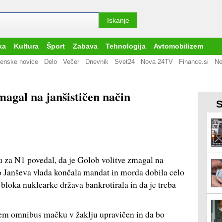
ka
Kultura
Šport
Zabava
Tehnologija
Avtomobilizem
enske novice
Delo
Večer
Dnevnik
Svet24
Nova 24TV
Finance.si
Ne
magal na janšističen način
S
 za N1 povedal, da je Golob volitve zmagal na
bo Janševa vlada končala mandat in morda dobila celo
bloka nuklearke država bankrotirala in da je treba
nem omnibus mačku v žaklju upravičen in da bo