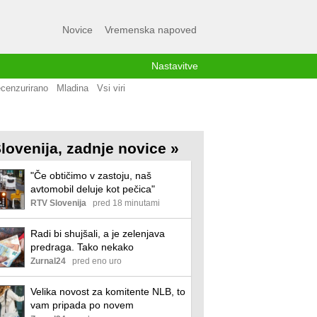
Novice
Vremenska napoved
Nastavitve
cenzurirano
Mladina
Vsi viri
lovenija, zadnje novice »
"Če obtičimo v zastoju, naš
avtomobil deluje kot pečica"
RTV Slovenija
pred 18 minutami
Radi bi shujšali, a je zelenjava
predraga. Tako nekako
Zurnal24
pred eno uro
Velika novost za komitente NLB, to
vam pripada po novem