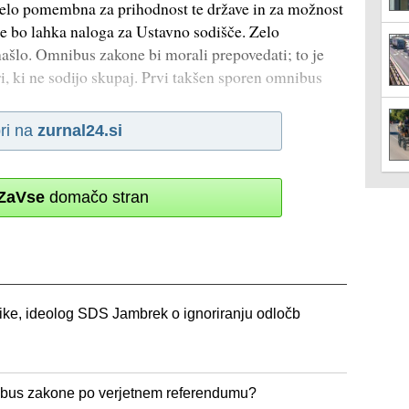
elo pomembna za prihodnost te države in za možnost
ne bo lahka naloga za Ustavno sodišče. Zelo
našlo. Omnibus zakone bi morali prepovedati; to je
ri, ki ne sodijo skupaj. Prvi takšen sporen omnibus
ri na
zurnal24.si
ZaVse
domačo stran
ke, ideolog SDS Jambrek o ignoriranju odločb
ibus zakone po verjetnem referendumu?