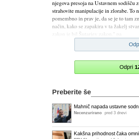
njegova presoja na Ustavnem sodišču z
strahovite manipulacije in zlorabe. To 
pomembno in prav je, da se je to tam z
način, kako se zapakira v ta žakelj stva
zakon je bil Šutarjev zakon," pa
Odp
Odpri
1
Preberite še
Mahnič napada ustavne sodni
Necenzurirano
pred 3 dnevi
Kakšna prihodnost čaka omn