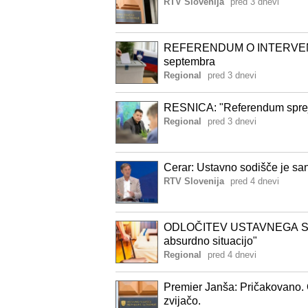
RTV Slovenija
pred 3 dnevi
REFERENDUM O INTERVENTN
septembra
Regional
pred 3 dnevi
RESNICA: "Referendum spreje
Regional
pred 3 dnevi
Cerar: Ustavno sodišče je sa
RTV Slovenija
pred 4 dnevi
ODLOČITEV USTAVNEGA S
absurdno situacijo"
Regional
pred 4 dnevi
Premier Janša: Pričakovano. 
zvijačo.