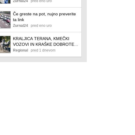
Zurnal24
pred eno uro
Če greste na pot, nujno preverite
ta link
Zurnal24
pred eno uro
KRALJICA TERANA, KMEČKI
VOZOVI IN KRAŠKE DOBROTE:
Začenja se 54. praznik terana in
Regional
pred 1 dnevom
pršuta