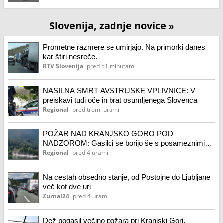
Slovenija, zadnje novice
»
Prometne razmere se umirjajo. Na primorki danes
kar štiri nesreče.
RTV Slovenija
pred 51 minutami
NASILNA SMRT AVSTRIJSKE VPLIVNICE: V
preiskavi tudi oče in brat osumljenega Slovenca
Regional
pred tremi urami
POŽAR NAD KRANJSKO GORO POD
NADZOROM: Gasilci se borijo še s posameznimi
žarišči
Regional
pred 4 urami
Na cestah obsedno stanje, od Postojne do Ljubljane
več kot dve uri
Zurnal24
pred 4 urami
Dež pogasil večino požara pri Kranjski Gori,