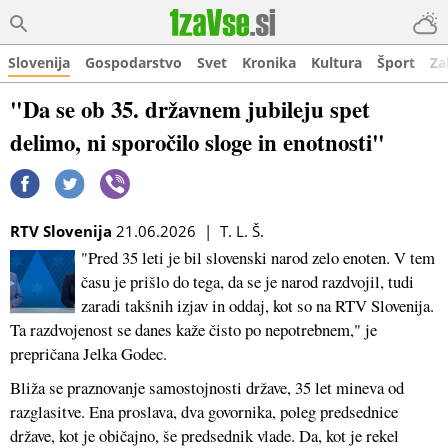
Slovenija
Gospodarstvo
Svet
Kronika
Kultura
Šport
Za
"Da se ob 35. državnem jubileju spet
delimo, ni sporočilo sloge in enotnosti"
RTV Slovenija
21.06.2026 | T. L. Š.
"Pred 35 leti je bil slovenski narod zelo enoten. V tem
času je prišlo do tega, da se je narod razdvojil, tudi
zaradi takšnih izjav in oddaj, kot so na RTV Slovenija.
Ta razdvojenost se danes kaže čisto po nepotrebnem," je
prepričana Jelka Godec.
Bliža se praznovanje samostojnosti države, 35 let mineva od
razglasitve. Ena proslava, dva govornika, poleg predsednice
države, kot je običajno, še predsednik vlade. Da, kot je rekel