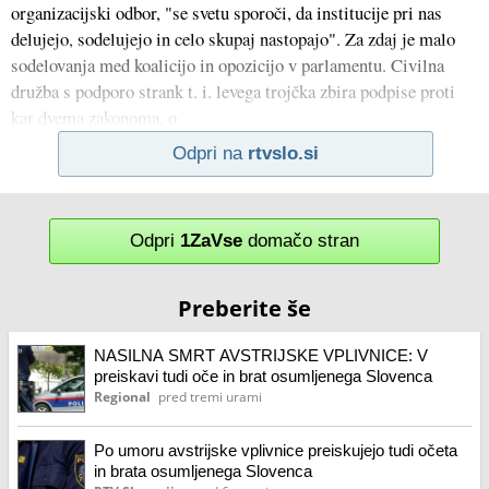
organizacijski odbor, "se svetu sporoči, da institucije pri nas
delujejo, sodelujejo in celo skupaj nastopajo". Za zdaj je malo
sodelovanja med koalicijo in opozicijo v parlamentu. Civilna
družba s podporo strank t. i. levega trojčka zbira podpise proti
kar dvema zakonoma, o
Odpri na
rtvslo.si
Odpri
1ZaVse
domačo stran
Preberite še
NASILNA SMRT AVSTRIJSKE VPLIVNICE: V
preiskavi tudi oče in brat osumljenega Slovenca
Regional
pred tremi urami
Po umoru avstrijske vplivnice preiskujejo tudi očeta
in brata osumljenega Slovenca