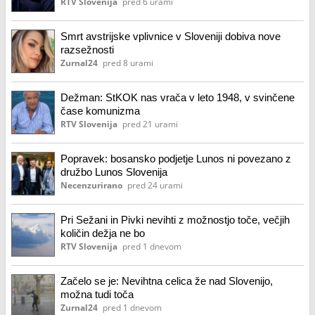
RTV Slovenija
pred 6 urami
Smrt avstrijske vplivnice v Sloveniji dobiva nove
razsežnosti
Zurnal24
pred 8 urami
Dežman: StKOK nas vrača v leto 1948, v svinčene
čase komunizma
RTV Slovenija
pred 21 urami
Popravek: bosansko podjetje Lunos ni povezano z
družbo Lunos Slovenija
Necenzurirano
pred 24 urami
Pri Sežani in Pivki nevihti z možnostjo toče, večjih
količin dežja ne bo
RTV Slovenija
pred 1 dnevom
Začelo se je: Nevihtna celica že nad Slovenijo,
možna tudi toča
Zurnal24
pred 1 dnevom