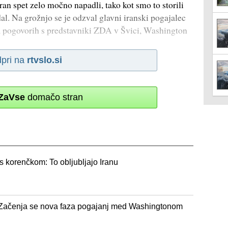
ran spet zelo močno napadli, tako kot smo to storili
dal. Na grožnjo se je odzval glavni iranski pogajalec
 pogovorih s predstavniki ZDA v Švici, Washington
pri na
rtvslo.si
ZaVse
domačo stran
 s korenčkom: To obljubljajo Iranu
čenja se nova faza pogajanj med Washingtonom