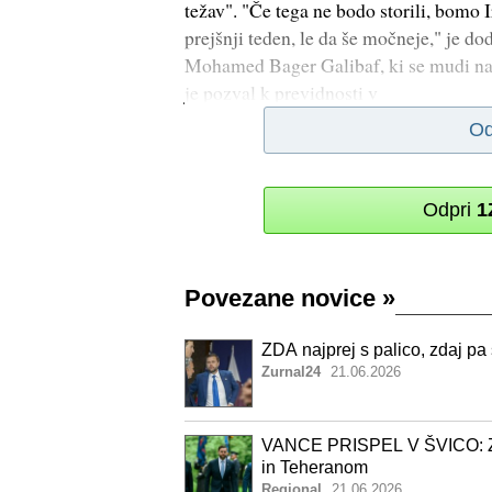
težav". "Če tega ne bodo storili, bomo I
prejšnji teden, le da še močneje," je do
Mohamed Bager Galibaf, ki se mudi na
je pozval k previdnosti v
Od
Odpri
1
Povezane novice
»
ZDA najprej s palico, zdaj pa
Zurnal24
21.06.2026
VANCE PRISPEL V ŠVICO: Za
in Teheranom
Regional
21.06.2026