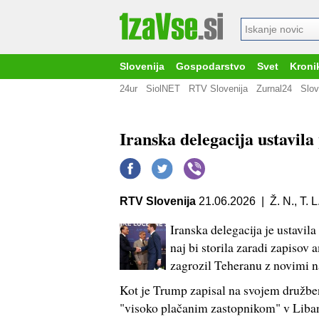
Slovenija
Gospodarstvo
Svet
Kroni
24ur
SiolNET
RTV Slovenija
Zurnal24
Slov
Iranska delegacija ustavila
RTV Slovenija
21.06.2026 | Ž. N., T. L
Iranska delegacija je ustavil
naj bi storila zaradi zapisov
zagrozil Teheranu z novimi n
Kot je Trump zapisal na svojem družb
"visoko plačanim zastopnikom" v Liba