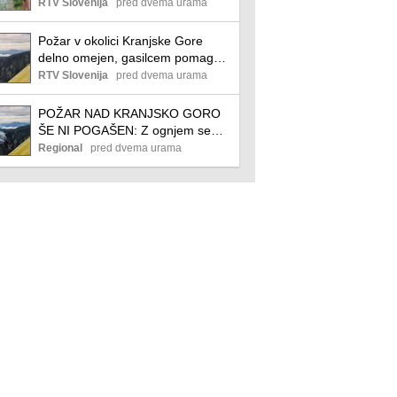
RTV Slovenija
pred dvema urama
Požar v okolici Kranjske Gore
delno omejen, gasilcem pomagajo
tudi letala in helikopter
RTV Slovenija
pred dvema urama
POŽAR NAD KRANJSKO GORO
ŠE NI POGAŠEN: Z ognjem se
borijo air tractorji in vojaški
Regional
pred dvema urama
helikopter (FOTO, VIDEO)