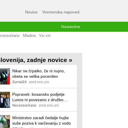
Novice
Vremenska napoved
Nastavitve
cenzurirano
Mladina
Vsi viri
lovenija, zadnje novice »
Nikar ne črpalko, če ni nujno,
obeta se velika pocenitev
Zurnal24
pred eno uro
Popravek: bosansko podjetje
Lunos ni povezano z družbo
Lunos Slovenija
Necenzurirano
pred eno uro
Ministrstvo zaradi čedalje hujše
suše poziva k varčevanju z vodo