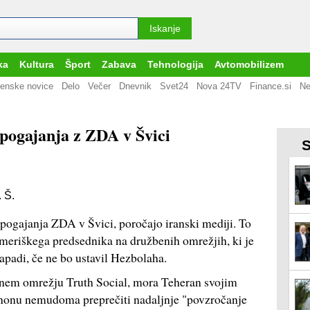
ka
Kultura
Šport
Zabava
Tehnologija
Avtomobilizem
enske novice
Delo
Večer
Dnevnik
Svet24
Nova 24TV
Finance.si
Ne
 pogajanja z ZDA v Švici
S
. Š.
a pogajanja ZDA v Švici, poročajo iranski mediji. To
 ameriškega predsednika na družbenih omrežjih, ki je
apadi, če ne bo ustavil Hezbolaha.
enem omrežju Truth Social, mora Teheran svojim
nonu nemudoma preprečiti nadaljnje "povzročanje