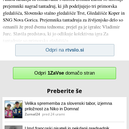
prejemniki nagrad tantadruj, ki jih podeljujejo tri primorska
gledališča, Slovensko stalno gledališče Trst, Gledališče Koper in
SNG Nova Gorica. Prejemnika tantadruja za življenjsko delo so
oznanili že pred dvema tednoma; prejel ga je igralec Vladimir
Jurc. Slavila predstava, ki jo odlikuje kolektivna igra Za
tantadruje so primorska gledališča
Odpri na
rtvslo.si
Odpri
1ZaVse
domačo stran
Preberite še
Velika sprememba za slovenski tabor, izjemna
priložnost za Niko in Domna!
Zurnal24
pred 24 urami
Umrl francoski pisatelj in nekdanji predsednik