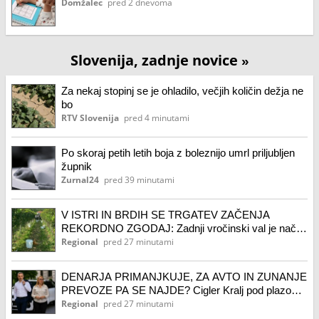
Domžalec
pred 2 dnevoma
Slovenija, zadnje novice
»
Za nekaj stopinj se je ohladilo, večjih količin dežja ne
bo
RTV Slovenija
pred 4 minutami
Po skoraj petih letih boja z boleznijo umrl priljubljen
župnik
Zurnal24
pred 39 minutami
V ISTRI IN BRDIH SE TRGATEV ZAČENJA
REKORDNO ZGODAJ: Zadnji vročinski val je načel
vinograde
Regional
pred 27 minutami
DENARJA PRIMANJKUJE, ZA AVTO IN ZUNANJE
PREVOZE PA SE NAJDE? Cigler Kralj pod plazom
kritik, oglasila se je tudi nekdanja ministrica
Regional
pred 27 minutami