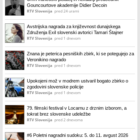
Gouncourtove akademije Didier Decoin
RTV Slovenija
pred 24 urami
Avstrijska nagrada za književnost dunajskega
Združenja Exil slovenski avtorici Tamari Štajner
RTV Slovenija
pred 1 dnevom
Znana je peterica pesniških zbirk, ki se potegujejo za
Veronikino nagrado
RTV Slovenija
pred 1 dnevom
Upokojeni mož v modrem ustvaril bogato zbirko o
zgodovini slovenske policije
RTV Slovenija
pred 1 dnevom
79. filmski festival v Locarnu z drznim izborom, a
tokrat brez slovenske udeležbe
RTV Slovenija
pred 2 dnevoma
#6 Poletni nagradni sudoku: 5. do 11. avgust 2026