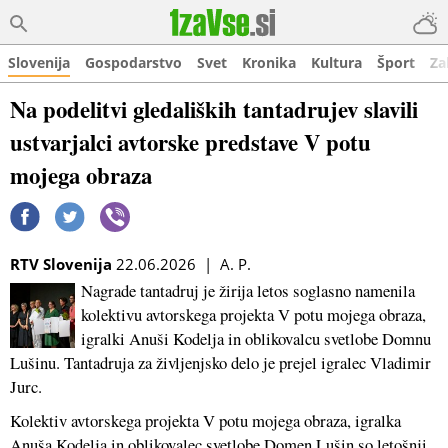
Slovenija
Gospodarstvo
Svet
Kronika
Kultura
Šport
Za
Na podelitvi gledaliških tantadrujev slavili
ustvarjalci avtorske predstave V potu
mojega obraza
RTV Slovenija
22.06.2026 | A. P.
Nagrade tantadruj je žirija letos soglasno namenila
kolektivu avtorskega projekta V potu mojega obraza,
igralki Anuši Kodelja in oblikovalcu svetlobe Domnu
Lušinu. Tantadruja za življenjsko delo je prejel igralec Vladimir
Jurc.
Kolektiv avtorskega projekta V potu mojega obraza, igralka
Anuša Kodelja in oblikovalec svetlobe Domen Lušin so letošnji